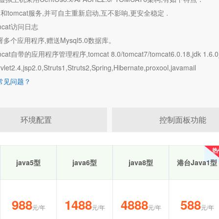
vm和tomcat服务,并可自主重新启动,互不影响,更安全稳定 .
mcat访问日志
署多个应用程序,赠送Mysql5.0数据库。
cat自带的应用程序管理程序,tomcat 8.0/tomcat7/tomcat6.0.18,jdk 1.6.0_1
et2.4,jsp2.0,Struts1,Struts2,Spring,Hibernate,proxool,javamail
机常见问题？
环境配置
控制面板功能
热
热
java5型
java6型
java8型
港台Java1型
988
1488
4888
588
元/年
元/年
元/年
元/年