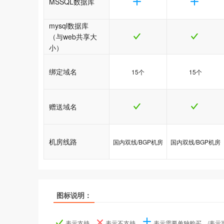
MSSQL数据库
mysql数据库
（与web共享大
小）
绑定域名
15个
15个
赠送域名
机房线路
国内双线/BGP机房
国内双线/BGP机房
图标说明：
产品名称
产品名称
产品名称
java1型
java1型
java1型
java2型
java2型
java2型
表示支持、
表示不支持、
表示需要单独购买、/表