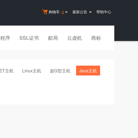
购物车
最新公告
帮助中心
0
小程序
SSL证书
邮局
云虚机
商标
NET主机
Linux主机
超G型主机
Java主机