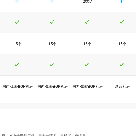
200M
15个
15个
15个
15个
国内双线/BGP机房
国内双线/BGP机房
国内双线/BGP机房
港台机房
热
热
热
java5型
java5型
java5型
java6型
java6型
java6型
java8型
java8型
java8型
港台Java1型
港台Java1型
港台Java1型
示可选、推荐全能型主机，基于云技术，更稳定、更快速。