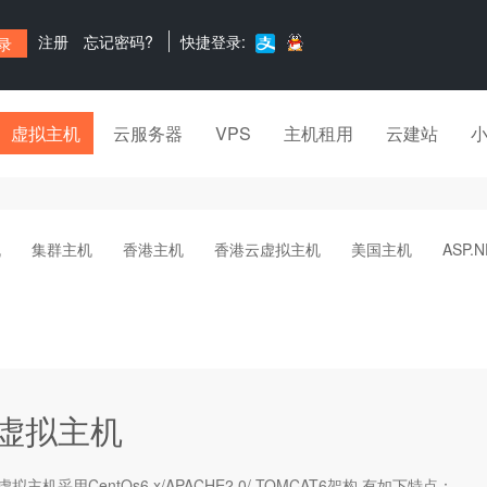
注册
忘记密码?
快捷登录:
虚拟主机
云服务器
VPS
主机租用
云建站
机
集群主机
香港主机
香港云虚拟主机
美国主机
ASP.
va虚拟主机
虚拟主机
采用CentOs6.x/APACHE2.0/ TOMCAT6架构,有如下特点：