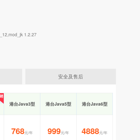
2,mod_jk 1.2.27
安全及售后
销
销
港台Java3型
港台Java5型
港台Java6型
768
999
4888
元/年
元/年
元/年