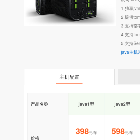
1.独享j
2.提供to
3.支持部
4.支持tom
5.支持Servl
java主
主机配置
产品名称
java1型
java2型
398
598
元/年
元/年
价格