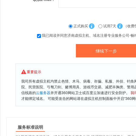
正式购买
试用7天
（收费
我已阅读并同意济南虚拟主机、域名注册专业服务公司-畅
重要提示
我司所有虚拟主机均禁止色情、木马、病毒、诈骗、私服、外挂、钓鱼
院、民营医院、弓驽刀剑、赌博用具、游戏币交易、减肥丰胸类、警用
信线路的
云服务器
并开通360网站卫士或百度云加速进行安全防护。
我
才能绑定域名。 可能受攻击的网站请在虚拟主机控制面板中开启“360网
服务标准说明