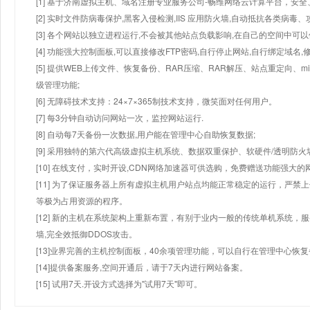
[1] 基于济南虚拟主机、域名注册专业服务公司-畅维网络云计算平台，安全、
[2] 实时文件防病毒保护,黑客入侵检测,IIS 应用防火墙,自动抵抗各类病毒、
[3] 各个网站以独立进程运行,不会被其他站点负载影响,在自己的空间中可以使用
[4] 功能强大控制面板,可以直接修改FTP密码,自行停止网站,自行绑定域名,
[5] 提供WEB上传文件、恢复备份、RAR压缩、RAR解压、站点重定向
级管理功能;
[6] 无障碍技术支持：24×7×365制技术支持，微笑面对任何用户。
[7] 每3分钟自动访问网站一次，监控网站运行.
[8] 自动每7天备份一次数据,用户能在管理中心自助恢复数据;
[9] 采用独特的第六代高级虚拟主机系统、数据双重保护、软硬件/透明防火
[10] 在线支付，实时开设,CDN网络加速器可供选购，免费赠送功能强大
[11] 为了保证服务器上所有虚拟主机用户站点均能正常稳定的运行，严禁上
等极为占用资源的程序。
[12] 新的主机在系统架构上重新布置，有别于业内一般的传统单机系统，
墙,完全效抵御DDOS攻击。
[13]业界完善的主机控制面板，40余项管理功能，可以自行在管理中心恢
[14]提供备案服务,空间开通后，请于7天内进行网站备案。
[15] 试用7天.开设方式选择为"试用7天"即可。