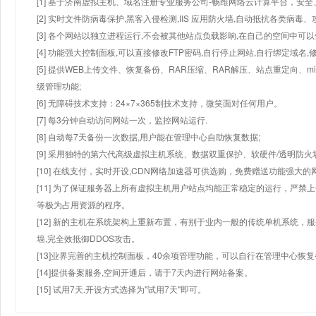
[1] 基于济南虚拟主机、域名注册专业服务公司-畅维网络云计算平台，安全、
[2] 实时文件防病毒保护,黑客入侵检测,IIS 应用防火墙,自动抵抗各类病毒、
[3] 各个网站以独立进程运行,不会被其他站点负载影响,在自己的空间中可以使用
[4] 功能强大控制面板,可以直接修改FTP密码,自行停止网站,自行绑定域名,
[5] 提供WEB上传文件、恢复备份、RAR压缩、RAR解压、站点重定向
级管理功能;
[6] 无障碍技术支持：24×7×365制技术支持，微笑面对任何用户。
[7] 每3分钟自动访问网站一次，监控网站运行.
[8] 自动每7天备份一次数据,用户能在管理中心自助恢复数据;
[9] 采用独特的第六代高级虚拟主机系统、数据双重保护、软硬件/透明防火
[10] 在线支付，实时开设,CDN网络加速器可供选购，免费赠送功能强大
[11] 为了保证服务器上所有虚拟主机用户站点均能正常稳定的运行，严禁上
等极为占用资源的程序。
[12] 新的主机在系统架构上重新布置，有别于业内一般的传统单机系统，
墙,完全效抵御DDOS攻击。
[13]业界完善的主机控制面板，40余项管理功能，可以自行在管理中心恢
[14]提供备案服务,空间开通后，请于7天内进行网站备案。
[15] 试用7天.开设方式选择为"试用7天"即可。