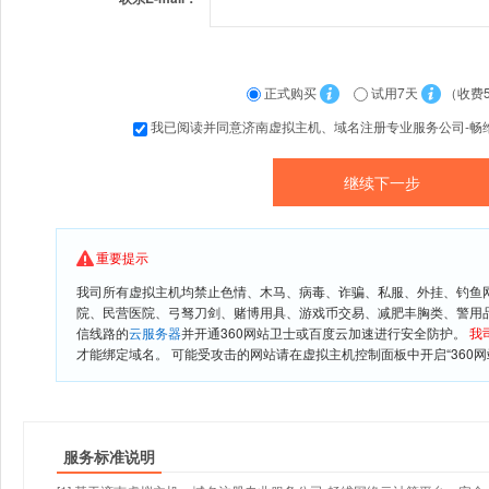
正式购买
试用7天
（收费
我已阅读并同意济南虚拟主机、域名注册专业服务公司-畅
重要提示
我司所有虚拟主机均禁止色情、木马、病毒、诈骗、私服、外挂、钓鱼
院、民营医院、弓驽刀剑、赌博用具、游戏币交易、减肥丰胸类、警用
信线路的
云服务器
并开通360网站卫士或百度云加速进行安全防护。
我
才能绑定域名。 可能受攻击的网站请在虚拟主机控制面板中开启“360网
服务标准说明