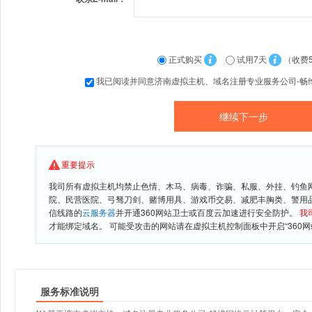
正式购买
试用7天
（收费
我已阅读并同意济南虚拟主机、域名注册专业服务公司-畅
重要提示
我司所有虚拟主机均禁止色情、木马、病毒、诈骗、私服、外挂、钓鱼
院、民营医院、弓驽刀剑、赌博用具、游戏币交易、减肥丰胸类、警用
信线路的
云服务器
并开通360网站卫士或百度云加速进行安全防护。
我
才能绑定域名。 可能受攻击的网站请在虚拟主机控制面板中开启“360网
服务标准说明