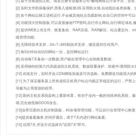
[1] 基于济南虚拟主机、域名注册专业服务公司-畅维网络云计算平台，安全、
[2] 实时文件防病毒保护,黑客入侵检测,IIS 应用防火墙,自动抵抗各类病毒、
[3] 各个网站以独立进程运行,不会被其他站点负载影响,在自己的空间中可以使用
[4] 功能强大控制面板,可以直接修改FTP密码,自行停止网站,自行绑定域名,
[5] 提供WEB上传文件、恢复备份、RAR压缩、RAR解压、站点重定向
级管理功能;
[6] 无障碍技术支持：24×7×365制技术支持，微笑面对任何用户。
[7] 每3分钟自动访问网站一次，监控网站运行.
[8] 自动每7天备份一次数据,用户能在管理中心自助恢复数据;
[9] 采用独特的第六代高级虚拟主机系统、数据双重保护、软硬件/透明防火
[10] 在线支付，实时开设,CDN网络加速器可供选购，免费赠送功能强大
[11] 为了保证服务器上所有虚拟主机用户站点均能正常稳定的运行，严禁上
等极为占用资源的程序。
[12] 新的主机在系统架构上重新布置，有别于业内一般的传统单机系统，
墙,完全效抵御DDOS攻击。
[13]业界完善的主机控制面板，40余项管理功能，可以自行在管理中心恢
[14]提供备案服务,空间开通后，请于7天内进行网站备案。
[15] 试用7天.开设方式选择为"试用7天"即可。