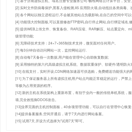
[1] 基于济南虚拟主机、域名注册专业服务公司-畅维网络云计算平台，安全、
[2] 实时文件防病毒保护,黑客入侵检测,IIS 应用防火墙,自动抵抗各类病毒、
[3] 各个网站以独立进程运行,不会被其他站点负载影响,在自己的空间中可以使用
[4] 功能强大控制面板,可以直接修改FTP密码,自行停止网站,自行绑定域名,
[5] 提供WEB上传文件、恢复备份、RAR压缩、RAR解压、站点重定向
级管理功能;
[6] 无障碍技术支持：24×7×365制技术支持，微笑面对任何用户。
[7] 每3分钟自动访问网站一次，监控网站运行.
[8] 自动每7天备份一次数据,用户能在管理中心自助恢复数据;
[9] 采用独特的第六代高级虚拟主机系统、数据双重保护、软硬件/透明防火
[10] 在线支付，实时开设,CDN网络加速器可供选购，免费赠送功能强大
[11] 为了保证服务器上所有虚拟主机用户站点均能正常稳定的运行，严禁上
等极为占用资源的程序。
[12] 新的主机在系统架构上重新布置，有别于业内一般的传统单机系统，
墙,完全效抵御DDOS攻击。
[13]业界完善的主机控制面板，40余项管理功能，可以自行在管理中心恢
[14]提供备案服务,空间开通后，请于7天内进行网站备案。
[15] 试用7天.开设方式选择为"试用7天"即可。