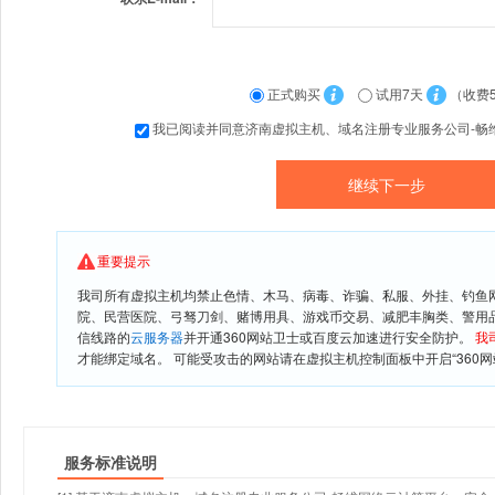
正式购买
试用7天
（收费
我已阅读并同意济南虚拟主机、域名注册专业服务公司-畅
重要提示
我司所有虚拟主机均禁止色情、木马、病毒、诈骗、私服、外挂、钓鱼
院、民营医院、弓驽刀剑、赌博用具、游戏币交易、减肥丰胸类、警用
信线路的
云服务器
并开通360网站卫士或百度云加速进行安全防护。
我
才能绑定域名。 可能受攻击的网站请在虚拟主机控制面板中开启“360网
服务标准说明