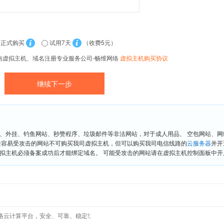
正式购买
试用7天
（收费5元）
南虚拟主机、域名注册专业服务公司-畅维网络
虚拟主机购买协议
、外挂、钓鱼网站、秒赞程序、垃圾邮件等非法网站，对于成人用品、 空包网站、
险容易受攻击的网站不可购买我司虚拟主机，但可以购买我司电信线路的
云服务器
并开
拟主机必须备案成功后才能绑定域名。 可能受攻击的网站请在虚拟主机控制面板中开启“
络云计算平台，安全、可靠、稳定!;