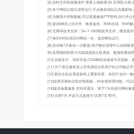
[2] 实时文件防病毒保护,黑客入侵检测,IIS 应用防火
[3] 各个网站以独立进程运行,不会被其他站点负载影响,
[4] 功能强大控制面板,可以直接修改FTP密码,自行停
[5] 提供WEB上传文件、恢复备份、RAR压缩、R
[6] 无障碍技术支持：24×7×365制技术支持，微笑面
[7] 每3分钟自动访问网站一次，监控网站运行.
[8] 自动每7天备份一次数据,用户能在管理中心自助恢复
[9] 采用独特的第六代高级虚拟主机系统、数据双重保
[10] 在线支付，实时开设,CDN网络加速器可供选
[11] 为了保证服务器上所有虚拟主机用户站点均能正
[12] 新的主机在系统架构上重新布置，有别于业内一
[13]业界完善的主机控制面板，40余项管理功能，可
[14]提供备案服务,空间开通后，请于7天内进行网站备
[15] 试用7天.开设方式选择为"试用7天"即可。