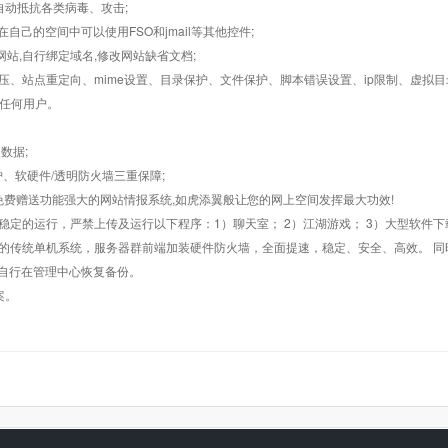
墙,自动抵抗各类病毒、攻击;
在自己的空间中可以使用FSO和jmail等其他控件;
止网站,自行绑定域名,修改网站缺省文档;
AR解压、站点重定向、mime设置、目录保护、文件保护、脚本错误设置、ip限制、虚拟
对任何用户。
数据;
护、软硬件/透明防火墙三重保障;
购，免费赠送功能强大的网站情报系统,如虎添翼般让您的网上空间发挥最大功效!
常稳定的运行，严禁上传及运行以下程序：1）聊天室； 2）江湖游戏； 3）大型软件下
般的传统单机系统，服务器群前端加装硬件防火墙，全面提速，稳定、安全、高效。 同时
以自行在管理中心恢复备份。
案。