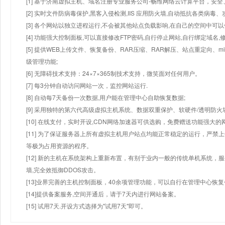
[1] 基于济南虚拟主机、域名注册专业服务公司-畅维网络云计算平台，安全、
[2] 实时文件防病毒保护,黑客入侵检测,IIS 应用防火墙,自动抵抗各类病毒、
[3] 各个网站以独立进程运行,不会被其他站点负载影响,在自己的空间中可以使用
[4] 功能强大控制面板,可以直接修改FTP密码,自行停止网站,自行绑定域名,
[5] 提供WEB上传文件、恢复备份、RAR压缩、RAR解压、站点重定向
级管理功能;
[6] 无障碍技术支持：24×7×365制技术支持，微笑面对任何用户。
[7] 每3分钟自动访问网站一次，监控网站运行.
[8] 自动每7天备份一次数据,用户能在管理中心自助恢复数据;
[9] 采用独特的第六代高级虚拟主机系统、数据双重保护、软硬件/透明防火
[10] 在线支付，实时开设,CDN网络加速器可供选购，免费赠送功能强大
[11] 为了保证服务器上所有虚拟主机用户站点均能正常稳定的运行，严禁上
等极为占用资源的程序。
[12] 新的主机在系统架构上重新布置，有别于业内一般的传统单机系统，
墙,完全效抵御DDOS攻击。
[13]业界完善的主机控制面板，40余项管理功能，可以自行在管理中心恢
[14]提供备案服务,空间开通后，请于7天内进行网站备案。
[15] 试用7天.开设方式选择为"试用7天"即可。