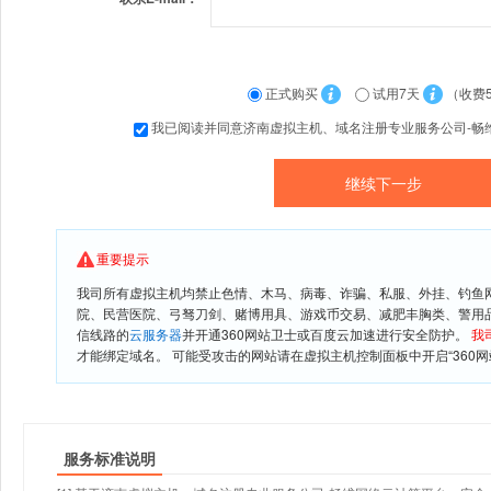
正式购买
试用7天
（收费
我已阅读并同意济南虚拟主机、域名注册专业服务公司-畅
重要提示
我司所有虚拟主机均禁止色情、木马、病毒、诈骗、私服、外挂、钓鱼
院、民营医院、弓驽刀剑、赌博用具、游戏币交易、减肥丰胸类、警用
信线路的
云服务器
并开通360网站卫士或百度云加速进行安全防护。
我
才能绑定域名。 可能受攻击的网站请在虚拟主机控制面板中开启“360网
服务标准说明