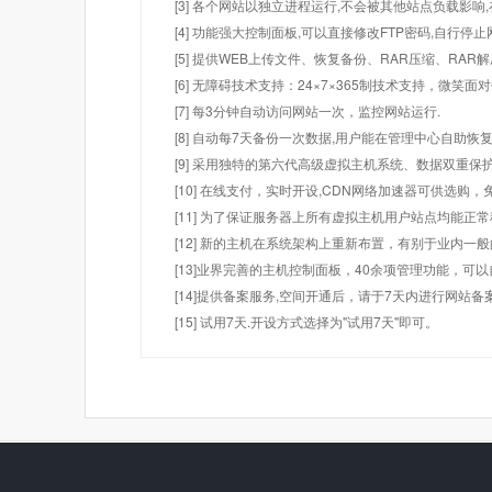
[3] 各个网站以独立进程运行,不会被其他站点负载影响,
[4] 功能强大控制面板,可以直接修改FTP密码,自行停
[5] 提供WEB上传文件、恢复备份、RAR压缩、R
[6] 无障碍技术支持：24×7×365制技术支持，微笑面
[7] 每3分钟自动访问网站一次，监控网站运行.
[8] 自动每7天备份一次数据,用户能在管理中心自助恢复
[9] 采用独特的第六代高级虚拟主机系统、数据双重保
[10] 在线支付，实时开设,CDN网络加速器可供选
[11] 为了保证服务器上所有虚拟主机用户站点均能正
[12] 新的主机在系统架构上重新布置，有别于业内一
[13]业界完善的主机控制面板，40余项管理功能，可
[14]提供备案服务,空间开通后，请于7天内进行网站备
[15] 试用7天.开设方式选择为"试用7天"即可。