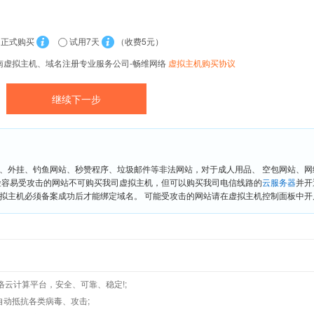
正式购买
试用7天
（收费5元）
南虚拟主机、域名注册专业服务公司-畅维网络
虚拟主机购买协议
、外挂、钓鱼网站、秒赞程序、垃圾邮件等非法网站，对于成人用品、 空包网站、
险容易受攻击的网站不可购买我司虚拟主机，但可以购买我司电信线路的
云服务器
并开
拟主机必须备案成功后才能绑定域名。 可能受攻击的网站请在虚拟主机控制面板中开启“
络云计算平台，安全、可靠、稳定!;
墙,自动抵抗各类病毒、攻击;