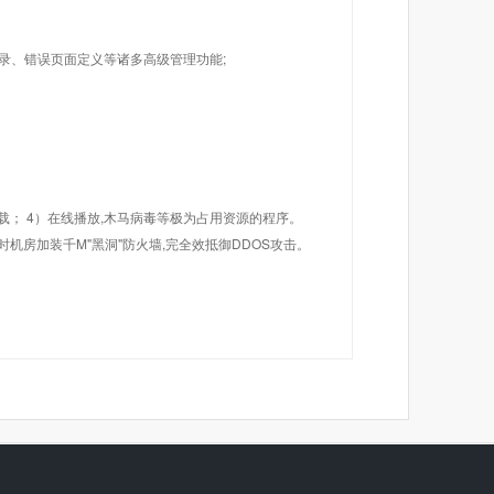
目录、错误页面定义等诸多高级管理功能;
载； 4）在线播放,木马病毒等极为占用资源的程序。
机房加装千M"黑洞"防火墙,完全效抵御DDOS攻击。