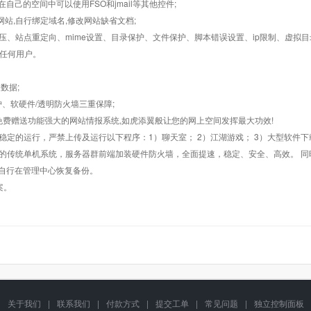
在自己的空间中可以使用FSO和jmail等其他控件;
止网站,自行绑定域名,修改网站缺省文档;
AR解压、站点重定向、mime设置、目录保护、文件保护、脚本错误设置、ip限制、虚拟
对任何用户。
数据;
护、软硬件/透明防火墙三重保障;
购，免费赠送功能强大的网站情报系统,如虎添翼般让您的网上空间发挥最大功效!
常稳定的运行，严禁上传及运行以下程序：1）聊天室； 2）江湖游戏； 3）大型软件下
般的传统单机系统，服务器群前端加装硬件防火墙，全面提速，稳定、安全、高效。 同时
以自行在管理中心恢复备份。
案。
关于我们
|
联系我们
|
付款方式
|
提交工单
|
常见问题
|
独立控制面板