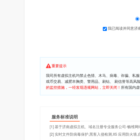
我已阅读并同意济
重要提示
我司所有虚拟主机均禁止色情、木马、病毒、诈骗、私服
戏币交易、减肥丰胸类、警用品、刷钻、 刷信誉等高风
的监控措施，一经发现违规网站，立即关闭！
所有国内虚
服务标准说明
[1] 基于济南虚拟主机、域名注册专业服务公司-畅维网
[2] 实时文件防病毒保护,黑客入侵检测,IIS 应用防火