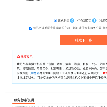
正式购买
试用7天
（收费
我已阅读并同意济南虚拟主机、域名注册专业服务公司-畅
重要提示
我司所有虚拟主机均禁止色情、木马、病毒、诈骗、私服、外挂、钓鱼
院、民营医院、弓驽刀剑、赌博用具、游戏币交易、减肥丰胸类、警用
信线路的
云服务器
并开通360网站卫士或百度云加速进行安全防护。
我
才能绑定域名。 可能受攻击的网站请在虚拟主机控制面板中开启“360网
服务标准说明