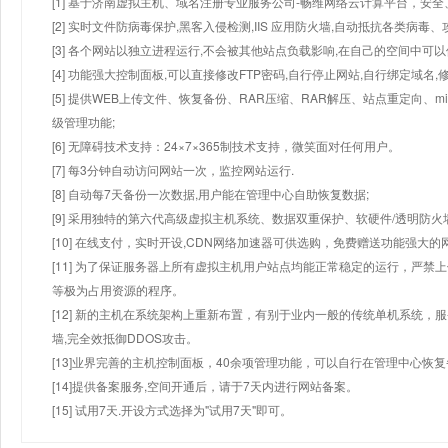
[1] 基于济南虚拟主机、域名注册专业服务公司-畅维网络云计算平台，安全、
[2] 实时文件防病毒保护,黑客入侵检测,IIS 应用防火墙,自动抵抗各类病毒、
[3] 各个网站以独立进程运行,不会被其他站点负载影响,在自己的空间中可以使用
[4] 功能强大控制面板,可以直接修改FTP密码,自行停止网站,自行绑定域名,
[5] 提供WEB上传文件、恢复备份、RAR压缩、RAR解压、站点重定向
级管理功能;
[6] 无障碍技术支持：24×7×365制技术支持，微笑面对任何用户。
[7] 每3分钟自动访问网站一次，监控网站运行.
[8] 自动每7天备份一次数据,用户能在管理中心自助恢复数据;
[9] 采用独特的第六代高级虚拟主机系统、数据双重保护、软硬件/透明防火
[10] 在线支付，实时开设,CDN网络加速器可供选购，免费赠送功能强大
[11] 为了保证服务器上所有虚拟主机用户站点均能正常稳定的运行，严禁上
等极为占用资源的程序。
[12] 新的主机在系统架构上重新布置，有别于业内一般的传统单机系统，
墙,完全效抵御DDOS攻击。
[13]业界完善的主机控制面板，40余项管理功能，可以自行在管理中心恢
[14]提供备案服务,空间开通后，请于7天内进行网站备案。
[15] 试用7天.开设方式选择为"试用7天"即可。