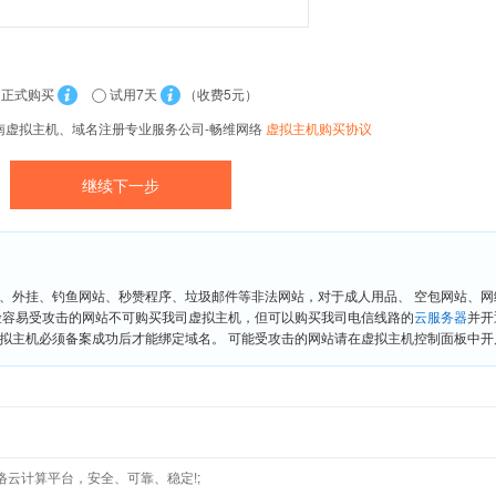
正式购买
试用7天
（收费5元）
南虚拟主机、域名注册专业服务公司-畅维网络
虚拟主机购买协议
、外挂、钓鱼网站、秒赞程序、垃圾邮件等非法网站，对于成人用品、 空包网站、
险容易受攻击的网站不可购买我司虚拟主机，但可以购买我司电信线路的
云服务器
并开
拟主机必须备案成功后才能绑定域名。 可能受攻击的网站请在虚拟主机控制面板中开启“
络云计算平台，安全、可靠、稳定!;