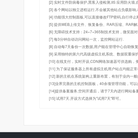
[2] 实时文件防病毒保护,黑客入侵检测,IIS 应用防火
[3] 各个网站以独立进程运行,不会被其他站点负载影响,
[4] 功能强大控制面板,可以直接修改FTP密码,自行停
[5] 提供WEB上传文件、恢复备份、RAR压缩、R
[6] 无障碍技术支持：24×7×365制技术支持，微笑面
[7] 每3分钟自动访问网站一次，监控网站运行.
[8] 自动每7天备份一次数据,用户能在管理中心自助恢复
[9] 采用独特的第六代高级虚拟主机系统、数据双重保
[10] 在线支付，实时开设,CDN网络加速器可供选
[11] 为了保证服务器上所有虚拟主机用户站点均能正
[12] 新的主机在系统架构上重新布置，有别于业内一
[13]业界完善的主机控制面板，40余项管理功能，可
[14]提供备案服务,空间开通后，请于7天内进行网站备
[15] 试用7天.开设方式选择为"试用7天"即可。