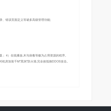
目录、错误页面定义等诸多高级管理功能;
载； 4）在线播放,木马病毒等极为占用资源的程序。
机房加装千M"黑洞"防火墙,完全效抵御DDOS攻击。