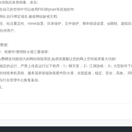
墙,自动抵抗各类病毒、攻击;
在自己的空间中可以使用FSO和jmail等其他控件;
止网站,自行绑定域名,修改网站缺省文档;
AR解压、站点重定向、mime设置、目录保护、文件保护、脚本错误设置、ip限制、虚拟
对任何用户。
数据;
护、软硬件/透明防火墙三重保障;
购，免费赠送功能强大的网站情报系统,如虎添翼般让您的网上空间发挥最大功效!
常稳定的运行，严禁上传及运行以下程序：1）聊天室； 2）江湖游戏； 3）大型软件下
般的传统单机系统，服务器群前端加装硬件防火墙，全面提速，稳定、安全、高效。 同时
以自行在管理中心恢复备份。
案。