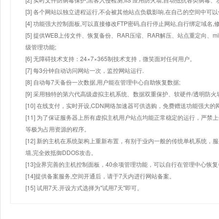
[3] 各个网站以独立进程运行,不会被其他站点负载影响,在自己的空间中可以使用
[4] 功能强大控制面板,可以直接修改FTP密码,自行停止网站,自行绑定域名,
[5] 提供WEB上传文件、恢复备份、RAR压缩、RAR解压、站点重定向
级管理功能;
[6] 无障碍技术支持：24×7×365制技术支持，微笑面对任何用户。
[7] 每3分钟自动访问网站一次，监控网站运行.
[8] 自动每7天备份一次数据,用户能在管理中心自助恢复数据;
[9] 采用独特的第六代高级虚拟主机系统、数据双重保护、软硬件/透明防火
[10] 在线支付，实时开设,CDN网络加速器可供选购，免费赠送功能强大
[11] 为了保证服务器上所有虚拟主机用户站点均能正常稳定的运行，严禁上
等极为占用资源的程序。
[12] 新的主机在系统架构上重新布置，有别于业内一般的传统单机系统，
墙,完全效抵御DDOS攻击。
[13]业界完善的主机控制面板，40余项管理功能，可以自行在管理中心恢
[14]提供备案服务,空间开通后，请于7天内进行网站备案。
[15] 试用7天.开设方式选择为"试用7天"即可。