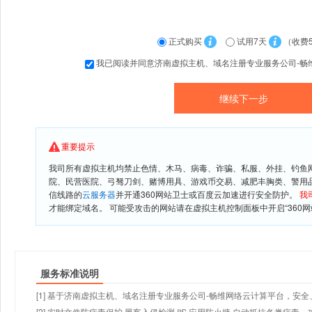
正式购买
试用7天
（收费
我已阅读并同意济南虚拟主机、域名注册专业服务公司-畅
重要提示
我司所有虚拟主机均禁止色情、木马、病毒、诈骗、私服、外挂、钓鱼
院、民营医院、弓驽刀剑、赌博用具、游戏币交易、减肥丰胸类、警用
信线路的
云服务器
并开通360网站卫士或百度云加速进行安全防护。
我
才能绑定域名。 可能受攻击的网站请在虚拟主机控制面板中开启“360网
服务标准说明
[1] 基于济南虚拟主机、域名注册专业服务公司-畅维网络云计算平台，安全、
[2] 实时文件防病毒保护,黑客入侵检测,IIS 应用防火墙,自动抵抗各类病毒、