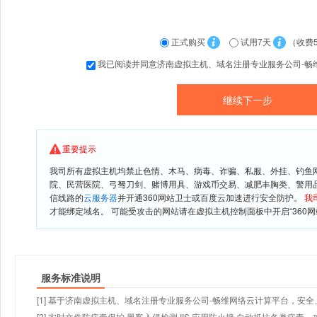
正式购买
试用7天
（收费
我已阅读并同意济南虚拟主机、域名注册专业服务公司-畅
重要提示
我司所有虚拟主机均禁止色情、木马、病毒、诈骗、私服、外挂、钓鱼
院、民营医院、弓驽刀剑、赌博用具、游戏币交易、减肥丰胸类、警用
信线路的
云服务器
并开通360网站卫士或百度云加速进行安全防护。
我
才能绑定域名。 可能受攻击的网站请在虚拟主机控制面板中开启“360网
服务标准说明
[1] 基于济南虚拟主机、域名注册专业服务公司-畅维网络云计算平台，安全、
[2] 实时文件防病毒保护,黑客入侵检测,IIS 应用防火墙,自动抵抗各类病毒、