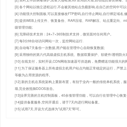
[3] 各个网站以独立进程运行,不会被其他站点负载影响,在自己的空间中可以使用
[4] 功能强大控制面板,可以直接修改FTP密码,自行停止网站,自行绑定域名,
[5] 提供WEB上传文件、恢复备份、RAR压缩、RAR解压、站点重定向
级管理功能;
[6] 无障碍技术支持：24×7×365制技术支持，微笑面对任何用户。
[7] 每3分钟自动访问网站一次，监控网站运行.
[8] 自动每7天备份一次数据,用户能在管理中心自助恢复数据;
[9] 采用独特的第六代高级虚拟主机系统、数据双重保护、软硬件/透明防火
[10] 在线支付，实时开设,CDN网络加速器可供选购，免费赠送功能强大
[11] 为了保证服务器上所有虚拟主机用户站点均能正常稳定的运行，严禁上
等极为占用资源的程序。
[12] 新的主机在系统架构上重新布置，有别于业内一般的传统单机系统，
墙,完全效抵御DDOS攻击。
[13]业界完善的主机控制面板，40余项管理功能，可以自行在管理中心恢
[14]提供备案服务,空间开通后，请于7天内进行网站备案。
[15] 试用7天.开设方式选择为"试用7天"即可。