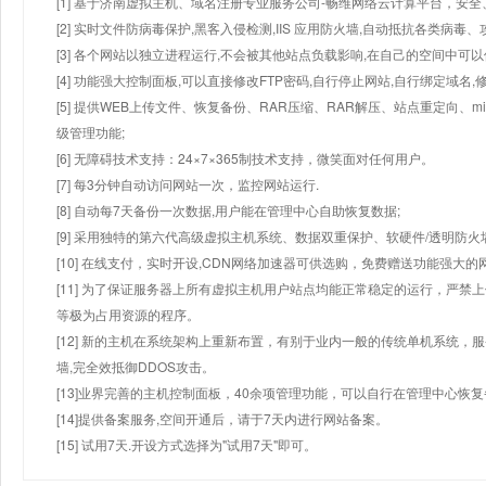
[1] 基于济南虚拟主机、域名注册专业服务公司-畅维网络云计算平台，安全、
[2] 实时文件防病毒保护,黑客入侵检测,IIS 应用防火墙,自动抵抗各类病毒、
[3] 各个网站以独立进程运行,不会被其他站点负载影响,在自己的空间中可以使用
[4] 功能强大控制面板,可以直接修改FTP密码,自行停止网站,自行绑定域名,
[5] 提供WEB上传文件、恢复备份、RAR压缩、RAR解压、站点重定向
级管理功能;
[6] 无障碍技术支持：24×7×365制技术支持，微笑面对任何用户。
[7] 每3分钟自动访问网站一次，监控网站运行.
[8] 自动每7天备份一次数据,用户能在管理中心自助恢复数据;
[9] 采用独特的第六代高级虚拟主机系统、数据双重保护、软硬件/透明防火
[10] 在线支付，实时开设,CDN网络加速器可供选购，免费赠送功能强大
[11] 为了保证服务器上所有虚拟主机用户站点均能正常稳定的运行，严禁上
等极为占用资源的程序。
[12] 新的主机在系统架构上重新布置，有别于业内一般的传统单机系统，
墙,完全效抵御DDOS攻击。
[13]业界完善的主机控制面板，40余项管理功能，可以自行在管理中心恢
[14]提供备案服务,空间开通后，请于7天内进行网站备案。
[15] 试用7天.开设方式选择为"试用7天"即可。