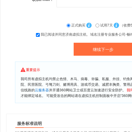
正式购买
试用7天
（收费
我已阅读并同意济南虚拟主机、域名注册专业服务公司-畅
重要提示
我司所有虚拟主机均禁止色情、木马、病毒、诈骗、私服、外挂、钓鱼
院、民营医院、弓驽刀剑、赌博用具、游戏币交易、减肥丰胸类、警用
信线路的
云服务器
并开通360网站卫士或百度云加速进行安全防护。
我
才能绑定域名。 可能受攻击的网站请在虚拟主机控制面板中开启“360网
服务标准说明