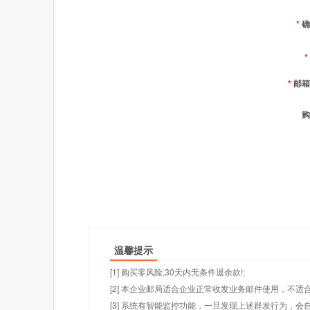
*
确
*
*
邮箱
购
温馨提示
[1] 购买零风险,30天内无条件退余款!;
[2] 本企业邮局适合企业正常收发业务邮件使用，不
[3] 系统有智能监控功能，一旦发现上述群发行为，会