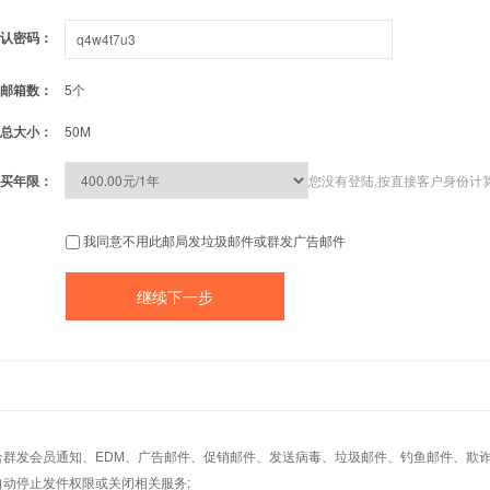
认密码：
邮箱数：
5个
总大小：
50M
买年限：
您没有登陆,按直接客户身份计
我同意不用此邮局发垃圾邮件或群发广告邮件
适合群发会员通知、EDM、广告邮件、促销邮件、发送病毒、垃圾邮件、钓鱼邮件、欺诈
自动停止发件权限或关闭相关服务;