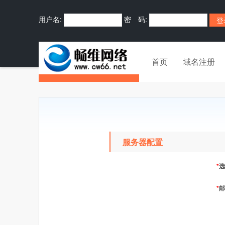
用户名:
密 码:
首页
域名注册
服务器配置
*
选
*
邮