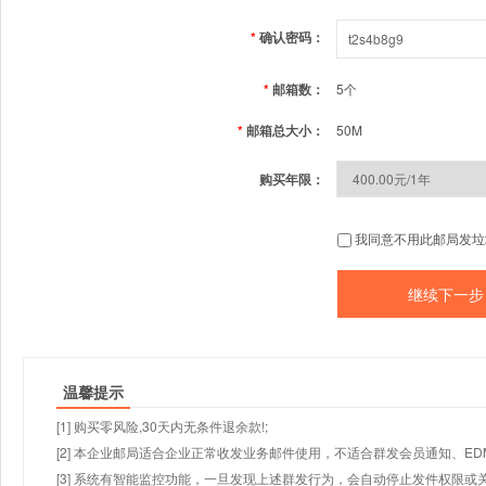
*
确认密码：
*
邮箱数：
5个
*
邮箱总大小：
50M
购买年限：
我同意不用此邮局发垃
温馨提示
[1] 购买零风险,30天内无条件退余款!;
[2] 本企业邮局适合企业正常收发业务邮件使用，不适合群发会员通知、E
[3] 系统有智能监控功能，一旦发现上述群发行为，会自动停止发件权限或