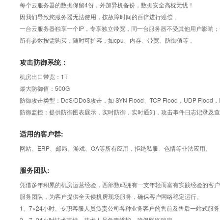
每个云服务器的数据保留4份，外加异机备份，数据安全高枕无忧！
因我们导致您服务器无法使用，按故障时间的百倍进行赔偿 。
一台云服务器独享一个IP，专享独立带宽，同一台服务器不受其他用户影响
所有参数按需购买，随时可扩容，如cpu、内存、带宽、防御值等 。
攻击防御系统：
机房出口带宽：1T
最大防御值：500G
防御攻击类型：DoS/DDoS攻击，如 SYN Flood、TCP Flood，UDP Flood，IC
防御监控：提供防御图表展示，实时防御，实时通知，攻击事件日志记录及查
适用的客户群:
网站、ERP、邮局、游戏、OA等所有应用，拒绝私服、色情等非法应用。
服务团队:
凭借多年积累的机房运营经验，西部数码拥有一支年轻而富有实践经验的客户服务队
服务团队，为客户提供全天侯机房现场服务，确保客户网络稳定运行。
1、7×24小时、专职客服人员负责公司各种业务客户的售前及售后一站式服务
2、7×24小时技术支持，技术人员负责维护，确保网络稳定。