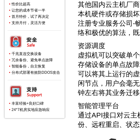
其他国内
云主机
厂商
性价比超高
让您的成本节省一半
本机硬件或存储损坏
首月特价，试了再决定
注册专业服务公司-
支持月付，灵活方便
络和极优的算法，既
资源调度
虚拟机可以突破单个
千兆直连交换设备
冗余备份、避免单点故障
存储设备的单点故障
智能备份，自主恢复
可以将其上运行的虚
分布式部署有效防DDOS攻击
闲节点，用户会毫无
钟左右将其业务迁移
丰富经验+良好口碑
智能管理平台
24*7机房实地应急响应
通过API接口对云
份、远程重启、状态