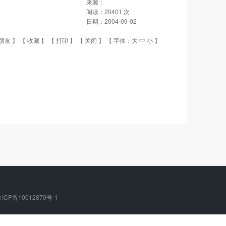
来源：
阅读：
20401
次
日期：
2004-09-02
朋友
】 【
收藏
】 【
打印
】 【
关闭
】 【 字体：
大
中
小
】
ICP备10012870号-1