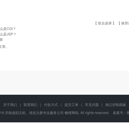
【 双击滚屏 】 【
推荐
么是CGI？
么是JSP？
章
文章。
关于我们
|
联系我们
|
付款方式
|
提交工单
|
常见问题
|
独立控制面板
02-2016 济南虚拟主机、域名注册专业服务公司-畅维网络, All rights reserved. 备案号：
鲁