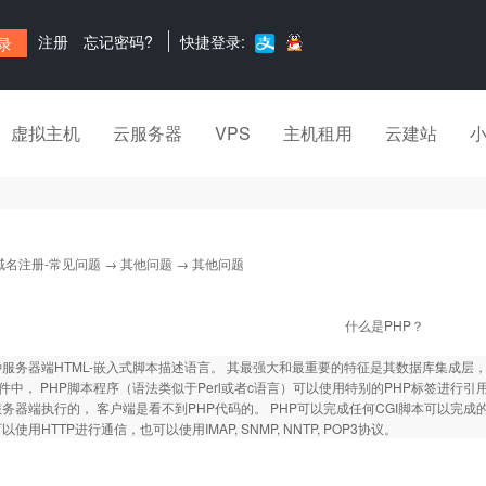
注册
忘记密码?
快捷登录:
虚拟主机
云服务器
VPS
主机租用
云建站
域名注册-常见问题
→
其他问题
→ 其他问题
什么是PHP？
种服务器端HTML-嵌入式脚本描述语言。 其最强大和最重要的特征是其数据库集成
文件中， PHP脚本程序（语法类似于Perl或者c语言）可以使用特别的PHP标签进行
服务器端执行的， 客户端是看不到PHP代码的。 PHP可以完成任何CGI脚本可以
以使用HTTP进行通信，也可以使用IMAP, SNMP, NNTP, POP3协议。