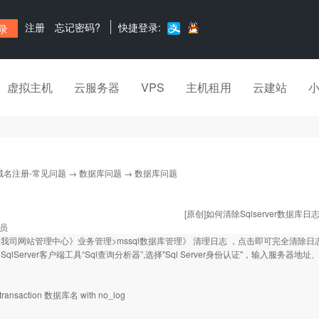
注册
忘记密码?
快捷登录:
虚拟主机
云服务器
VPS
主机租用
云建站
域名注册-常见问题
→
数据库问题
→ 数据库问题
[原创]如何清除Sqlserver数据库日
员
我司网站管理中心》业务管理>mssql数据库管理》 清理日志 ，点击即可完全清除日
qlServer客户端工具“Sql查询分析器”,选择"Sql Server身份认证"，输入服
ansaction
数据库名 with no_log