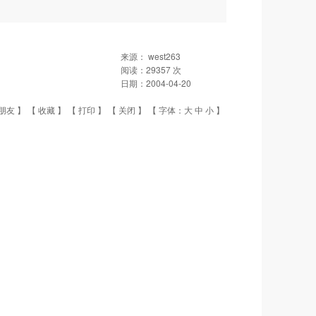
来源：
west263
阅读：
29357
次
日期：
2004-04-20
朋友
】 【
收藏
】 【
打印
】 【
关闭
】 【 字体：
大
中
小
】