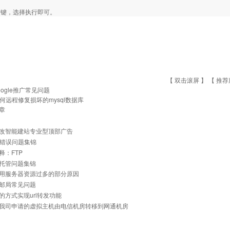
右键，选择执行即可。
【 双击滚屏 】 【
推荐
oogle推广常见问题
何远程修复损坏的mysql数据库
章
改智能建站专业型顶部广告
常见错误问题集锦
释：FTP
托管问题集锦
用服务器资源过多的部分原因
邮局常见问题
的方式实现url转发功能
我司申请的虚拟主机由电信机房转移到网通机房