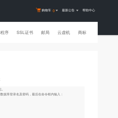
购物车
最新公告
帮助中心
0
小程序
SSL证书
邮局
云虚机
商标
志
志。
务器地址、数据库登录名及密码，最后在命令框内输入：