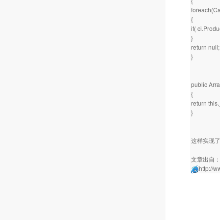
{
foreach(Car
{
if( ci.Prod
}
return null;
}
public Arra
{
return this.
}
这样实现了整个
文章出自
http://