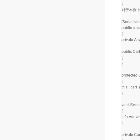
}
对于本例中，
[Serializab
public cla
{
private Arr
public Car
{
}
protected 
{
this._cart=
}
void ISeri
{
info.Add
va
}
private Car