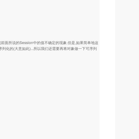
造成前面所说的Session中的值不确定的现象.但是,如果简单地这
象是可序列化的(大意如此)...所以我们还需要再将对象做一下可序列