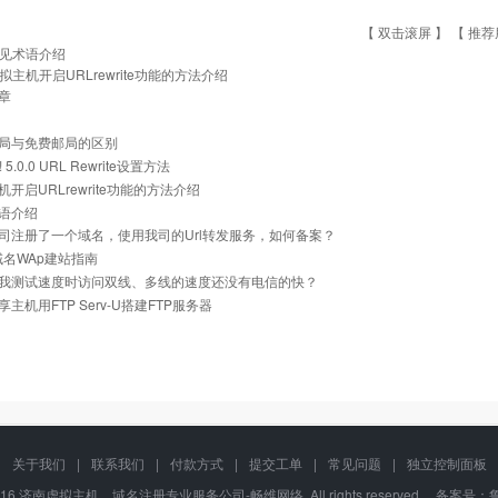
【 双击滚屏 】 【
推荐
见术语介绍
拟主机开启URLrewrite功能的方法介绍
章
局与免费邮局的区别
z! 5.0.0 URL Rewrite设置方法
开启URLrewrite功能的方法介绍
语介绍
司注册了一个域名，使用我司的Url转发服务，如何备案？
i域名WAp建站指南
我测试速度时访问双线、多线的速度还没有电信的快？
主机用FTP Serv-U搭建FTP服务器
关于我们
|
联系我们
|
付款方式
|
提交工单
|
常见问题
|
独立控制面板
02-2016 济南虚拟主机、域名注册专业服务公司-畅维网络, All rights reserved. 备案号：
鲁