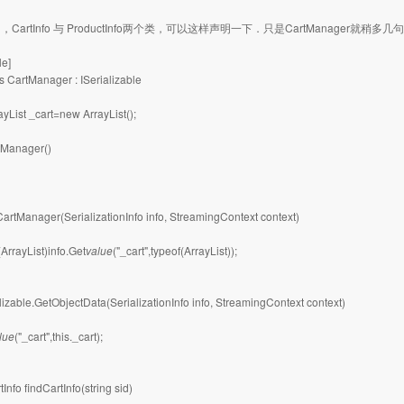
CartInfo 与 ProductInfo两个类，可以这样声明一下．只是CartManager就稍多
le]
ss CartManager : ISerializable
ayList _cart=new ArrayList();
tManager()
CartManager(SerializationInfo info, StreamingContext context)
(ArrayList)info.Get
value
("_cart",typeof(ArrayList));
alizable.GetObjectData(SerializationInfo info, StreamingContext context)
lue
("_cart",this._cart);
tInfo findCartInfo(string sid)