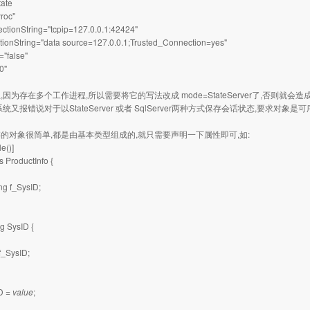
tate
roc"
ctionString="tcpip=127.0.0.1:42424"
ionString="data source=127.0.0.1;Trusted_Connection=yes"
="false"
0"
因为存在多个工作进程,所以需要将它的写法改成 mode=StateServer了,否则就会
统又报错说对于以StateServer 或者 SqlServer两种方式保存会话状态,要求对
的对象很简单,都是由基本类型组成的,就只需要声明一下属性即可,如:
le()]
s ProductInfo {
ing f_SysID;
ng SysID {
.f_SysID;
ID =
value
;