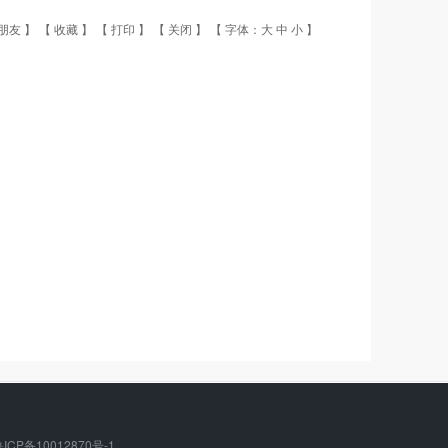
朋友
】 【
收藏
】 【
打印
】 【
关闭
】 【 字体：
大
中
小
】
ICP备10012870号-1