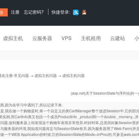
注册
忘记密码?
快捷登录:
虚拟主机
云服务器
VPS
主机租用
云建站
域名注册-常见问题
→
虚拟主机问题
→ 虚拟主机问题
(asp.net)关于SessionState与序列化
西,因为在学习中遇到了,所以记录下来.
,我在做一个购物蓝时,将一个自定义的类CartManager整个放进Session中,它的部分代码如
fo类实例,而CartInfo类又包括一个成员ProductInfo _product和一个double _moneny
问题,放到服务器上却发现这个购物车表现非常怪异,时好时坏,总觉得好象Session里
服务器的环境,我知道问题肯定与SessionState有关.因为服务器用了Web Farm(
个WEB Application的时候,它的SessionState的Mode=InProc的,可参见web.c