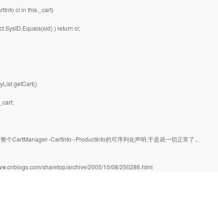
tInfo ci in this._cart)
uct.SysID.Equals(sid) ) return ci;
yList getCart()
_cart;
CartManager--CartInfo--ProductInfo的可序列化声明,于是就一切正常了...
：
www.cnblogs.com/sharetop/archive/2005/10/08/250286.html