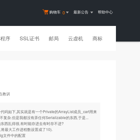
购物车
最新公告
帮助中心
0
小程序
SSL证书
邮局
云虚机
商标
的一点教训
下,其实就是有一个Private的ArrayList成员_cart用来
...并不复杂.但是我都没有弄任何Serializable的东西,于是...
的东西乱得很,有时能存进去有时存不进?
并且将最大工作进程数设置成了10).
onfig文件中的配置