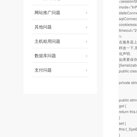
<sessionS
mode="InP
网站推广问题
stateConne
sqlConnect
cookieless
其他问题
timeout="2
/>
主机租用问题
在服务器上,
样改一下,系
化声明.
数据库问题
如果要保存
[Serializab
支付问题
public clas
private str
public stri
get {
return this
}
set {
this.f_Sys
}