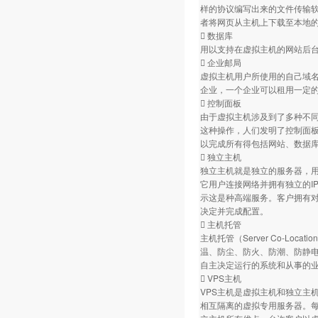
样的协议编写出来的文件传输软
者将网页从主机上下载至本地
 数据库
用以支持在虚拟主机的网站后台数
 企业邮局
虚拟主机用户所使用的自己域
企业，一个企业可以租用一定的
 控制面板
由于虚拟主机涉及到了多种不
这种操作，人们发明了控制面
以完成所有得包括网站、数据库
 独立主机
独立主机就是独立的服务器，
它用户连接网络并拥有独立的I
示这是种高端服务。客户拥有
决定并完成配置。
 主机托管
主机托管（Server Co-L
温、防尘、防火、防潮、防静
自主决定运行的系统和从事的业
 VPS主机
VPS主机是虚拟主机和独立主机
相互隔离的虚拟专用服务器。每