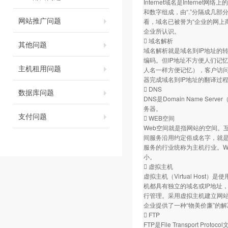
Internet域名是Inter
和数字组成，由“.”分隔成几部分
网站推广问题
看，域名已被誉为“企业的网上
企业所认识。
 域名解析
其他问题
域名解析就是域名到IP地址的
编码。但IP地址不方便人们记
主机租用问题
人名一样方便记忆），客户访
器完成域名到IP地址的翻译过
 DNS
数据库问题
DNS是Domain Name 
务器。
支付问题
 WEB空间
Web空间就是指网站的空间。
间服务沿用约定俗成名字，就是
服务的行业统称为主机行业。W
小。
 虚拟主机
虚拟主机（Virtual Ho
机都具有独立的域名或IP地址，具
行管理。采用虚拟主机建立网站
企业提供了一种“物美价廉”的
 FTP
FTP是File Transport P