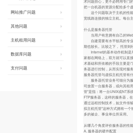
术问题担心，更不必聘用专门
把一台机器的资源分配给多个
网站推广问题
这个问题取决于主机的性能及
宽线路连接的独立主机。每台
其他问题
什么是服务器托管
当用户有意拥有自己的Web、E
主机租用问题
自建需要有水平较高的专业技
期也较长。比较之下， 托管则
Internet的基本动作机制是
数据库问题
家都在网络上，双方就可以直接沟
术基础和所依赖的手段主要是\"
支付问题
务器进行控制，从而实现对服
服务器托管与虚拟主机托管有
服务器托管业务可细分为服务器托管与
司放置一台服务器，或向其租用一
管"是指：将一台UNIX或NT
FTP服务器，这样的服务器，
通过远程控制技术，如文件传输
拟主机托管"这种方式拥有一
多的被企、事业单位所采用。
从哪几个角度评价服务器的性
A. 服务器的硬件配置