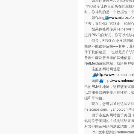
如果你通过Modem或专线直接
PING命令让你目前所在的主机
时，你得到的是一个数据包一
如\"ping
www.microsoft
下去，直到你让它终止，如敲\"ctrl
如果你熟悉使用Telnet中P
进行PING的测试，你可以比
但是，PING 命令只能测
能则不能很好反映──其中，最重
件下载的速度──也就是用户访
务器性能及服务器的其他信息，开通
NetMechanic网站，就给
该服务网站网址是
http://www.netmechan
访问
http://www.netmec
己的EMAIL地址，这样该测试
以对服务器的主要运转性能，如P
据和平均值。
现在，您可以通过这些方法，对您
netscape.com、yahoo.
由于该服务网站位于美国（在S
站对位于美国的主机测试结果
对其他国家网站的测试结果，
P.S. 文中提到的Netme