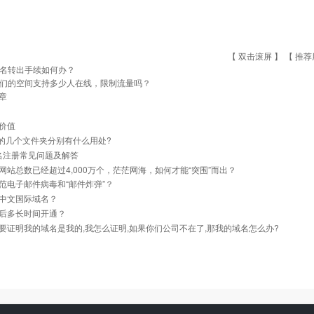
【 双击滚屏 】 【
推荐
名转出手续如何办？
们的空间支持多少人在线，限制流量吗？
章
价值
里的几个文件夹分别有什么用处?
名注册常见问题及解答
网站总数已经超过4,000万个，茫茫网海，如何才能“突围”而出？
范电子邮件病毒和“邮件炸弹”？
中文国际域名？
后多长时间开通？
要证明我的域名是我的,我怎么证明,如果你们公司不在了,那我的域名怎么办?