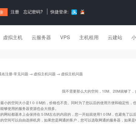
注册
忘记密码?
快捷登录:
虚拟主机
云服务器
VPS
主机租用
云建站
域名注册-常见问题
→
虚拟主机问题
→ 虚拟主机问题
我不需要那么大的空间，10M、20M就够了
的最小的空间大小是1００M的，价格也不贵。同时为了您以后的使用方便和稳定性，
所能够使用的服务器资源也会大很多。
的网站都基本上会保持在５0M左右的内容的，您一开始就使用1０0M，也避免了以
司的空间可以自由选择机房，如果您是网通的客户，您可以选取网通的服务器，如果是