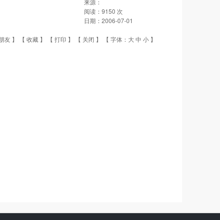
来源：
阅读：
9150
次
日期：
2006-07-01
朋友
】 【
收藏
】 【
打印
】 【
关闭
】 【 字体：
大
中
小
】