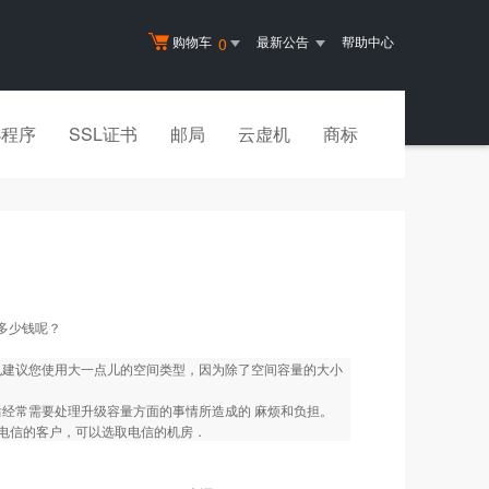
购物车
最新公告
帮助中心
0
小程序
SSL证书
邮局
云虚机
商标
，多少钱呢？
也建议您使用大一点儿的空间类型，因为除了空间容量的大小
后经常需要处理升级容量方面的事情所造成的 麻烦和负担。
电信的客户，可以选取电信的机房．