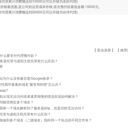
级代理累计消费额达到10000元可以升级为友好代理)
价格最优惠,是公司的运营成本价格,首次预付款最低金额 15000元。
好代理累计消费额达到30000元可以升级为伙伴代理)
【 双击滚屏 】 【
推荐
什么要支付代理预付款？
务器托管与虚拟主机托管有什么区别？
章
站为什么没有被百度/Google收录？
]委托我司备案的域名”被管局拒绝“怎么办？
ap?
机出现无法访问或者速度很慢的情况应该如何解决？
间能否绑定多个域名？
我将一个域名解析到了服务器的Ip，但是仍然无法访问？
托管与虚拟主机托管有什么区别？
能做到多个域名（二级域名）指向同一个站点的不同文件夹？