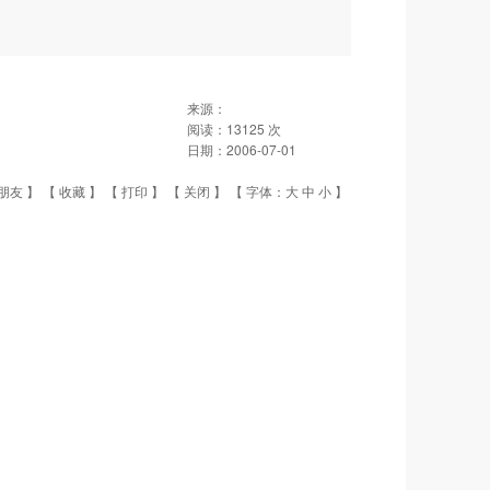
来源：
阅读：
13125
次
日期：
2006-07-01
朋友
】 【
收藏
】 【
打印
】 【
关闭
】 【 字体：
大
中
小
】