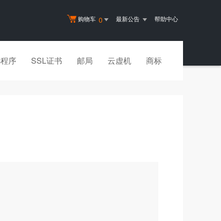
购物车
最新公告
帮助中心
0
小程序
SSL证书
邮局
云虚机
商标
？