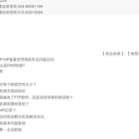
4224
信管理局 024-86581199
信管理局 010-63310094
【 双击滚屏 】 【
推荐
CP与IP备案管理系统常见问题总结
么是DNS轮循?
章
分每个邮箱空间大小？
机相关基础知识
我修改了FTP密码，还是说登录密码错误呢？
名都有哪些类型？
MX记录？
信内容诊断分析及解决办法
箱基本问题集锦
释：企业邮箱