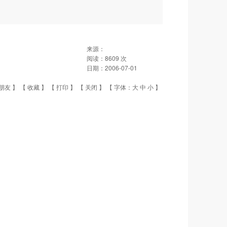
来源：
阅读：
8609
次
日期：
2006-07-01
朋友
】 【
收藏
】 【
打印
】 【
关闭
】 【 字体：
大
中
小
】