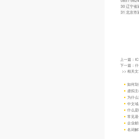
0851-562
30 辽宁省通
31 北京市通
上一篇：
I
下一篇：
什
>> 相关文
如何划
虚拟主
为什么
中文域
什么是
常见退
企业邮
名词解