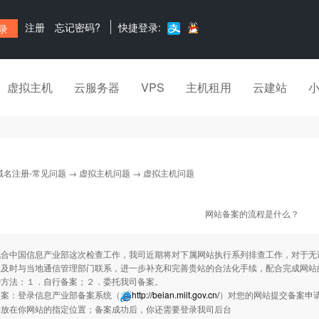
注册
忘记密码?
快捷登录:
虚拟主机
云服务器
VPS
主机租用
云建站
域名注册-常见问题
→
虚拟主机问题
→ 虚拟主机问题
网站备案的流程是什么？
：
配合中国信息产业部这次检查工作，我司近期将对下属网站执行系列排查工作，对于无
及时与当地通信管理部门联系，进一步补充和完善贵站的合法化手续，配合完成网站的审
种方法：１．自行备案；２．委托我司备案。
备案：登录信息产业部备案系统（
http://beian.miit.gov.cn/
）对您的网站提交备案申
书放在你网站的指定位置；备案成功后，你还需要登录我司后台