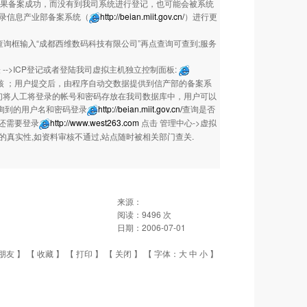
。如果备案成功，而没有到我司系统进行登记，也可能会被系统
登录信息产业部备案系统（
http://beian.miit.gov.cn/
）进行更
询框输入“成都西维数码科技有限公司”再点查询可查到;服务
-->ICP登记或者登陆我司虚拟主机独立控制面板:
核 ；用户提交后，由程序自动交数据提供到信产部的备案系
们将人工将登录的帐号和密码存放在我司数据库中，用户可以
查询到的用户名和密码登录
http://beian.miit.gov.cn/
查询是否
还需要登录
http://www.west263.com
点击 管理中心->虚拟
的真实性,如资料审核不通过,站点随时被相关部门查关.
来源：
阅读：
9496
次
日期：
2006-07-01
朋友
】 【
收藏
】 【
打印
】 【
关闭
】 【 字体：
大
中
小
】