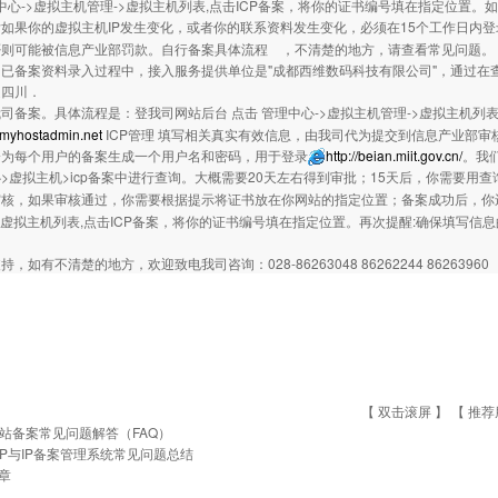
中心->虚拟主机管理->虚拟主机列表,点击ICP备案，将你的证书编号填在指定位置
如果你的虚拟主机IP发生变化，或者你的联系资料发生变化，必须在15个工作日内
否则可能被信息产业部罚款。自行备案具体流程 ，不清楚的地方，请查看常见问题。
已备案资料录入过程中，接入服务提供单位是"成都西维数码科技有限公司"，通过在查
是四川．
司备案。具体流程是：登我司网站后台 点击 管理中心->虚拟主机管理->虚拟主机列表 
.myhostadmin.net
ICP管理 填写相关真实有效信息，由我司代为提交到信息产业部审
会为每个用户的备案生成一个用户名和密码，用于登录
http://beian.miit.gov.cn/
。我
>虚拟主机>icp备案中进行查询。大概需要20天左右得到审批；15天后，你需要用
审核，如果审核通过，你需要根据提示将证书放在你网站的指定位置；备案成功后，你
>虚拟主机列表,点击ICP备案，将你的证书编号填在指定位置。再次提醒:确保填写信息
，如有不清楚的地方，欢迎致电我司咨询：028-86263048 86262244 86263960
【 双击滚屏 】 【
推荐
站备案常见问题解答（FAQ）
CP与IP备案管理系统常见问题总结
章