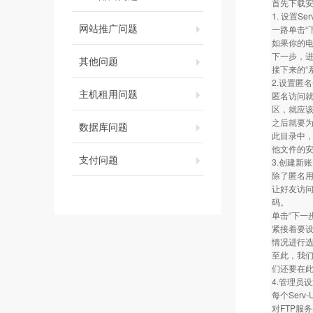
首先下载安
1. 设置S
网站推广问题
一路单击“
如果你的电
下一步，进行
其他问题
接下来的“
2.设置匿
主机租用问题
匿名访问就
区，就应该
之后就要为
数据库问题
此目录中，
他文件的
支付问题
3.创建新
除了匿名
让好友访问
码。
单击“下一
紧接着要设
情况进行
至此，我们已
们还要在
4.管理员
每个Ser
对FTP服