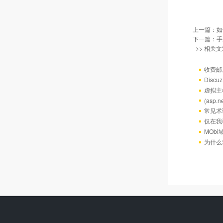
上一篇：
如
下一篇：
手
>> 相关文
收费邮
Discu
虚拟主机
(asp
常见术
仅在我
MOb
为什么