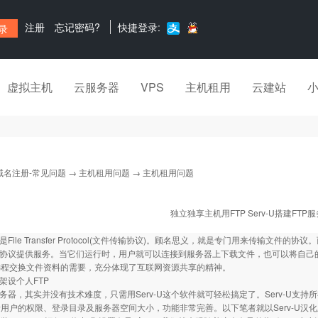
注册
忘记密码?
快捷登录:
虚拟主机
云服务器
VPS
主机租用
云建站
域名注册-常见问题
→
主机租用问题
→ 主机租用问题
独立独享主机用FTP Serv-U搭建FTP
是File Transfer Protocol(文件传输协议)。顾名思义，就是专门用来传输文
P协议提供服务。当它们运行时，用户就可以连接到服务器上下载文件，也可以将自己的
远程交换文件资料的需要，充分体现了互联网资源共享的精神。
U架设个人FTP
服务器，其实并没有技术难度，只需用Serv-U这个软件就可轻松搞定了。Serv-U支持
用户的权限、登录目录及服务器空间大小，功能非常完善。以下笔者就以Serv-U汉