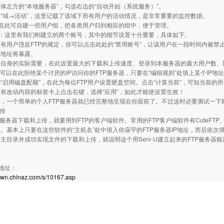
体左方的“本地服务器”，勾选右边的“自动开始（系统服务）”。
“域→活动”，这里记载了该域下所有用户的活动情况，是非常重要的监控数据。
：在此可自建一些用户组，把各类用户归到相应的组中，便于管理。
”：这里有我们刚建立的两个账号，其中的细节设置十分重要，具体如下。
有用户违反FTP的规定，你可以点击此处的“禁用账号”，让该用户在一段时间内被禁
对地址将暴露。
自身的实际需要，在此设置最大的下载和上传速度、登录到本服务器的最大用户数、同
你可以在此拒绝某个讨厌的IP访问你的FTP服务器，只要在“编辑规则”处填上某个IP地
“启用磁盘配额”，在此为每位FTP用户设置硬盘空间。点击“计算当前”，可知当前的
有改动内容的标签卡上点击右键，选择“应用”，如此才能使设置生效！
，一个简单的个人FTP服务器就已经完整地呈现在你面前了。不过这时还要测试一下
上传
服务器下载和上传，就要用到FTP的客户端软件。常用的FTP客户端软件有CuteFTP、Fla
。基本上只要在这些软件的“主机名”处中填入你庙宇的FTP服务器IP地址，而后依
主目录并成功实现文件的下载和上传，就说明这个用Serv-U建立起来的FTP服务器
载地址：
down.chinaz.com/s/10167.asp