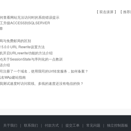
【 双击滚屏 】 【
推荐
何查看网站无法访问时的系统错误提示
工升级ACCESS到SQLSERVER
章
局与免费邮局的区别
z! 5.0.0 URL Rewrite设置方法
开启URLrewrite功能的方法介绍
.net)关于SessionState与序列化的一点教训
语介绍
司注册了一个域名，使用我司的Url转发服务，如何备案？
i域名WAp建站指南
我测试速度时访问双线、多线的速度还没有电信的快？
关于我们
|
联系我们
|
付款方式
|
提交工单
|
常见问题
|
独立控制面板