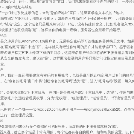
装Serv-U，运行，将出现“设置向导”窗口，我们就来跟随着这个向导的指引，一步步
erv－U的IP地址与域名
下一步”跳过系统提示信息，来到“您的IP地址”窗口，这里要求输入本机的IP地址。
脑有固定的IP地址，那就直接输入；如果你只有动态IP（例如拨号用户），那该处请留空
“域名”设定。这个域名只是用来标识该FTP域，没有特殊的含义，比如笔者输入“ftp.wxxi
系统服务”选项必须选“是”，这样当你的电脑一启动，服务器也会跟着开始运行。
名登录
是允许用户以Anonymous为用户名，无需特定密码即可连接服务器并拷贝文件。如果
在“匿名账号”窗口中选“否”，这样就只有经过你许可的用户才能登录该FTP。鉴于匿
匿名账户指定FTP上传或下载的主目录，这是匿名用户登录到你的FTP服务器后看
从安全的角度考虑，建议选“是”。这样匿名登录的用户将只能访问你指定的主目录及
安全。
账户
用户，我们一般还需要建立有密码的专用账号，也就是说可以让指定用户以专门的账号
。在“命名的账号”窗口中将“创建命名的账号吗”选为“是”，进入“账号名称”设置，填
步”，会要求你指定FTP主目录，并询问是否将用户锁定于主目录中，选“是”，作用与
置该账户的远程管理员权限，分为“无权限”、“组管理员”、“域管理员”、“只读管理员
选择。
拥有了一个域——ftp.wxxi520.com及两个用户——Anonymous和wxxi520
此进行一些管理员设置。
设置
v-U引擎都能用来运行多个虚拟的FTP服务器，而虚拟的FTP服务器就称为“域”。
务器来说，建立多个域是非常有用的，每个域都有各自的用户、组和相关的设置。以下