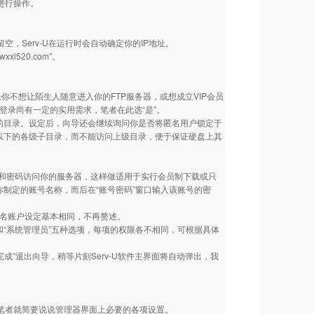
进行操作。
，Serv-U在运行时会自动确定你的IP地址。
520.com”。
你不想让陌生人随意进入你的FTP服务器，或想成立VIP会员
名登录尚有一定的实用需求，笔者在此选“是”。
到的目录。设定后，向导还会继续询问你是否将匿名用户锁定于
以下的各级子目录，而不能访问上级目录，便于保证硬盘上其
和密码访问你的服务器，这样做适用于实行会员制下载或只
入你制定的账号名称，而后在“账号密码”窗口输入该账号的密
匿名账户设定基本相同，不再赘述。
”和“系统管理员”五种选项，每项的权限各不相同，可根据具体
。点击“完成”退出向导，稍等片刻Serv-U软件主界面将自动弹出，我
笔者就简要说说管理器界面上必要的各项设置。