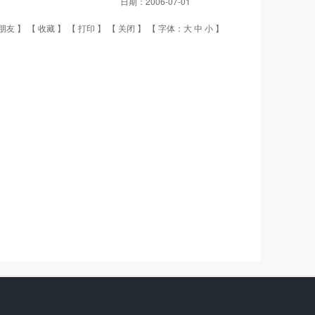
日期：
2006-07-01
朋友
】 【
收藏
】 【
打印
】 【
关闭
】 【 字体：
大
中
小
】