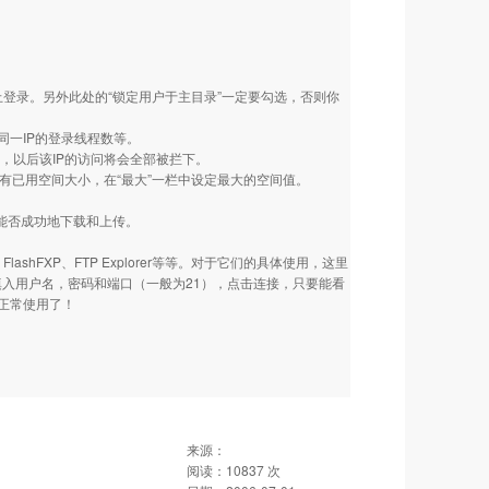
止登录。另外此处的“锁定用户于主目录”一定要勾选，否则你
一IP的登录线程数等。
址，以后该IP的访问将会全部被拦下。
所有已用空间大小，在“最大”一栏中设定最大的空间值。
能否成功地下载和上传。
shFXP、FTP Explorer等等。对于它们的具体使用，这里
次填入用户名，密码和端口（一般为21），点击连接，只要能看
能正常使用了！
来源：
阅读：
10837
次