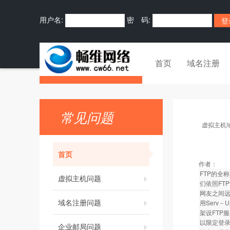
用户名:
密 码:
首页
域名注册
常见问题
虚拟主机
首页
作者：
FTP的全称
虚拟主机问题
们依照FT
网友之间
域名注册问题
用Serv－
架设FTP
以限定登录
企业邮局问题