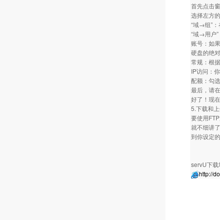
首先点击窗
选择左方的
“域→组”
“域→用户
账号：如果
硬盘的绝
常规：根据
IP访问：
配额：勾选
最后，请在
好了！现在
5.下载和
要使用FTP
就不细讲了
到你设定的
servU下
http://