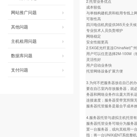
2.托管业务优点
成本较低
网站推广问题
与单独构建机房和租用专线上
可靠性高
四川电信机房提供365天全天
其他问题
专业技术人员负责维护
网络稳定
主机租用问题
安全性能更高
2.5XGE光纤直连ChinaN
用户可以任意选择2M-100M
数据库问题
灵活性好
用户启动业务快
支付问题
托管网络设备扩展方便
3.为何不把服务器放在自己的
要在自己室内存放服务器，就必
务器和网络业务作出庞大而长
连接速度；服务器受带宽所限
服务器托管服务是最合乎成本
4.服务器托管与虚拟主机托管
服务器托管业务可细分为服务器托管与
置一台服务器，或向其租用一台服
指：将一台UNIX或NT系统整