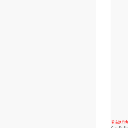
若连接后出现"Da
CuteFtp