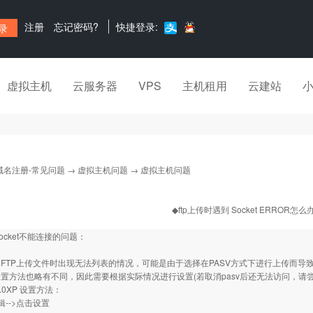
注册
忘记密码?
快捷登录:
虚拟主机
云服务器
VPS
主机租用
云建站
域名注册-常见问题
→
虚拟主机问题
→ 虚拟主机问题
◆ftp上传时遇到 Socket ERROR怎么
Socket不能连接的问题：
FTP上传文件时出现无法列表的情况，可能是由于选择在PASV方式下进行上传而导
置方法也略有不同，因此需要根据实际情况进行设置(若取消pasv后还无法访问，请尝
 5.0XP 设置方法：
辑-->点击设置