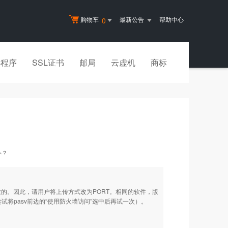
购物车
最新公告
帮助中心
0
小程序
SSL证书
邮局
云虚机
商标
办？
致的。因此，请用户将上传方式改为PORT。相同的软件，版
试将pasv前边的“使用防火墙访问”选中后再试一次）。