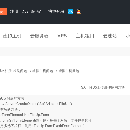
注册
忘记密码?
快捷登录:
虚拟主机
云服务器
VPS
主机租用
云建站
域名注册-常见问题
→
虚拟主机问题
→ 虚拟主机问题
SA FileUp上传组件使用方法
ileUp 对象的方法：
p = Server.CreateObject("SoftArtisans.FileUp")
所有项的方法：
trFormElement In oFileUp.Form
Up.Form(strFormElement)就可以引用每个对象，文件也是这样
选下拉框，则用oFileUp.FormEx(strFormElement)