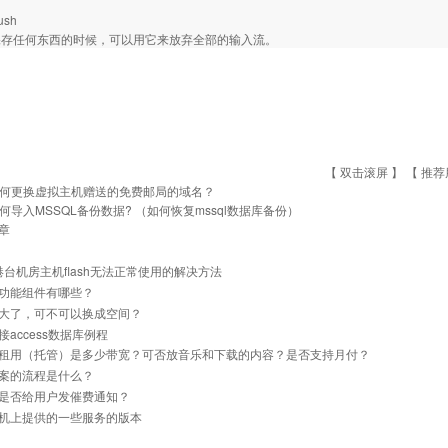
ush
保存任何东西的时候，可以用它来放弃全部的输入流。
【 双击滚屏 】 【
推荐
何更换虚拟主机赠送的免费邮局的域名？
何导入MSSQL备份数据? （如何恢复mssql数据库备份）
章
]港台机房主机flash无法正常使用的解决方法
功能组件有哪些？
大了，可不可以换成空间？
接access数据库例程
租用（托管）是多少带宽？可否放音乐和下载的内容？是否支持月付？
案的流程是什么？
是否给用户发催费通知？
机上提供的一些服务的版本