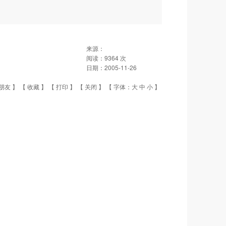
来源：
阅读：
9364
次
日期：
2005-11-26
朋友
】 【
收藏
】 【
打印
】 【
关闭
】 【 字体：
大
中
小
】