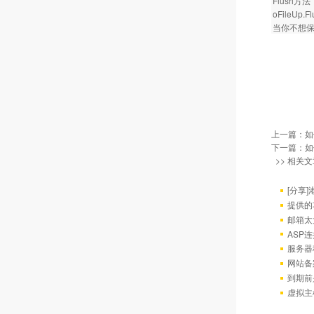
Flush方法
oFileUp.Fl
当你不想
上一篇：
如
下一篇：
如
>> 相关文
[分享
提供的
邮箱太
ASP连
服务器
网站备
到期前
虚拟主