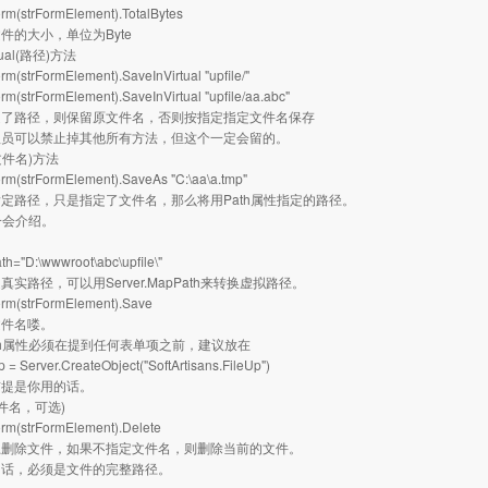
rm(strFormElement).TotalBytes
件的大小，单位为Byte
rtual(路径)方法
rm(strFormElement).SaveInVirtual "upfile/"
rm(strFormElement).SaveInVirtual "upfile/aa.abc"
定了路径，则保留原文件名，否则按指定指定文件名保存
理员可以禁止掉其他所有方法，但这个一定会留的。
(文件名)方法
rm(strFormElement).SaveAs "C:\aa\a.tmp"
定路径，只是指定了文件名，那么将用Path属性指定的路径。
性一会介绍。
th="D:\wwwroot\abc\upfile\"
实路径，可以用Server.MapPath来转换虚拟路径。
orm(strFormElement).Save
文件名喽。
th属性必须在提到任何表单项之前，建议放在
p = Server.CreateObject("SoftArtisans.FileUp")
前提是你用的话。
(文件名，可选)
orm(strFormElement).Delete
上删除文件，如果不指定文件名，则删除当前的文件。
的话，必须是文件的完整路径。