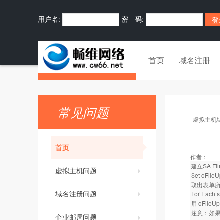
用户名:
密 码:
首页
域名注册
常见问题
虚拟主机
首页
作者：
建立SA F
虚拟主机问题
Set oFileU
取出表单
域名注册问题
For Each s
用 oFile
注意：如果是多
企业邮局问题