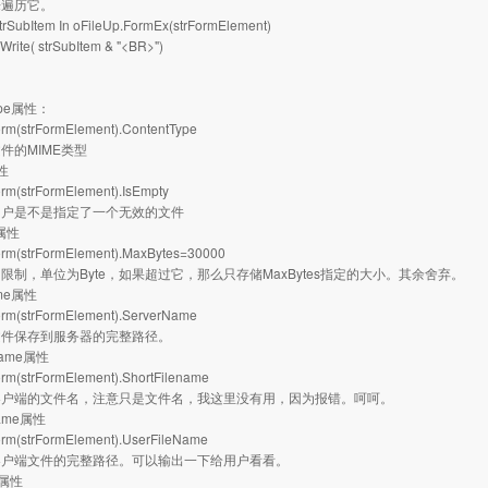
来遍历它。
trSubItem In oFileUp.FormEx(strFormElement)
rite( strSubItem & "<BR>")
Type属性：
orm(strFormElement).ContentType
件的MIME类型
属性
orm(strFormElement).IsEmpty
用户是不是指定了一个无效的文件
s属性
orm(strFormElement).MaxBytes=30000
限制，单位为Byte，如果超过它，那么只存储MaxBytes指定的大小。其余舍弃。
ame属性
orm(strFormElement).ServerName
文件保存到服务器的完整路径。
ename属性
orm(strFormElement).ShortFilename
客户端的文件名，注意只是文件名，我这里没有用，因为报错。呵呵。
name属性
orm(strFormElement).UserFileName
客户端文件的完整路径。可以输出一下给用户看看。
es属性