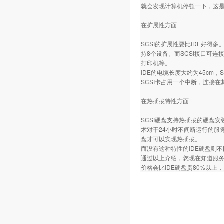
就会发现计算机停顿一下，这是
在扩展性方面
SCSI的扩展性要比IDE好得
持8个设备。而SCSI接口可连
打印机等。
IDE的电缆长度大约为45cm，
SCSI卡占用一个中断，连接
在热插拔特性方面
SCSI硬盘支持热插拔的硬盘
术对于24小时不间断运行的服
盘才可以实现热插拔。
而没有这种特性的IDE硬盘则
通过以上介绍，您现在知道服务器
价格会比IDE硬盘贵80%以上