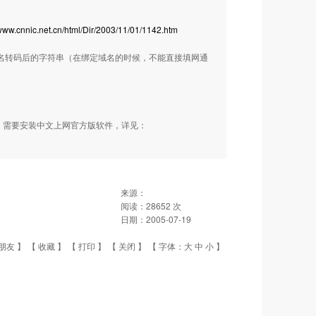
/www.cnnic.net.cn/html/Dir/2003/11/01/1142.htm
域名转码后的字符串（在绑定域名的时候，不能直接填网通
名，需要安装中文上网官方版软件，详见：
来源：
阅读：
28652
次
日期：
2005-07-19
朋友
】 【
收藏
】 【
打印
】 【
关闭
】 【 字体：
大
中
小
】