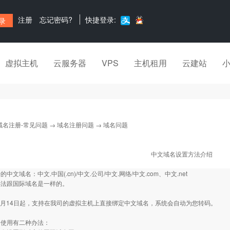
注册
忘记密码?
快捷登录:
虚拟主机
云服务器
VPS
主机租用
云建站
域名注册-常见问题
→
域名注册问题
→ 域名问题
中文域名设置方法介绍
中文域名：中文.中国(.cn)/中文.公司/中文.网络/中文.com、中文.net
办法跟国际域名是一样的。
年4月14日起，支持在我司的虚拟主机上直接绑定中文域名，系统会自动为您转码。
的使用有二种办法：