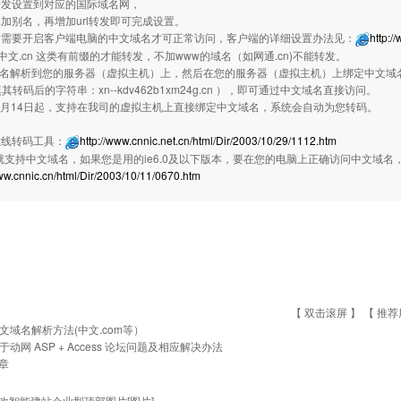
rl转发设置到对应的国际域名网，
加别名，再增加url转发即可完成设置。
后需要开启客户端电脑的中文域名才可正常访问，客户端的详细设置办法见：
http:/
w.中文.cn 这类有前缀的才能转发，不加www的域名（如网通.cn)不能转发。
域名解析到您的服务器（虚拟主机）上，然后在您的服务器（虚拟主机）上绑定中文
其转码后的字符串：xn--kdv462b1xm24g.cn ），即可通过中文域名直接访问。
年4月14日起，支持在我司的虚拟主机上直接绑定中文域名，系统会自动为您转码。
在线转码工具：
http://www.cnnic.net.cn/html/Dir/2003/10/29/1112.htm
默认就支持中文域名，如果您是用的ie6.0及以下版本，要在您的电脑上正确访问中文域
www.cnnic.cn/html/Dir/2003/10/11/0670.htm
【 双击滚屏 】 【
推荐
文域名解析方法(中文.com等）
于动网 ASP + Access 论坛问题及相应解决办法
章
改智能建站企业型顶部图片[图片]