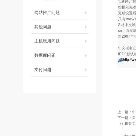
1.通过u
按提示先添
网站推广问题
完成设置
只有 ww
2.将中文
其他问题
cn，而应填
自2007
主机租用问题
中文域名
IE7.0
数据库问题
http://
支付问题
上一篇：
中
下一篇：
关
>> 相关文
如何修