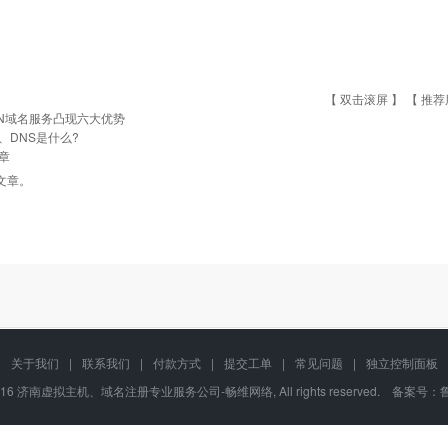
【 双击滚屏 】 【
推荐
N域名服务凸现六大优势
P、DNS是什么?
章
文章。
关于我们
|
联系我们
|
付款方式
|
提交工单
|
常见问题
|
独立控制面板
02-2016 济南虚拟主机、域名注册专业服务公司-畅维网络, All rights reserved. 备案号：
鲁