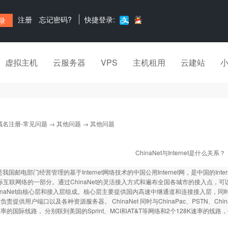
注册
忘记密码?
快捷登录:
虚拟主机
云服务器
VPS
主机租用
云建站
域名注册-常见问题
→
其他问题
→ 其他问题
ChinaNet与Internet是什么关系？
et是我国邮电部门经营管理的基于Internet网络技术的中国公用Internet网，是中国的Inter
et国际互联网络的一部分。通过ChinaNet的灵活接入方式和遍布全国各城市的接入点，可以方
hinaNet由核心层和接入层组成。核心层主要提供国内高速中继通道和连接接入层，同时负责与
责提供用户端口以及各种资源服务器。 ChinaNet 同时与ChinaPac、PSTN、ChinaD
速率的国际线路， 分别联到美国的Sprint、MCI和AT&T等网络和2个128K速率的线