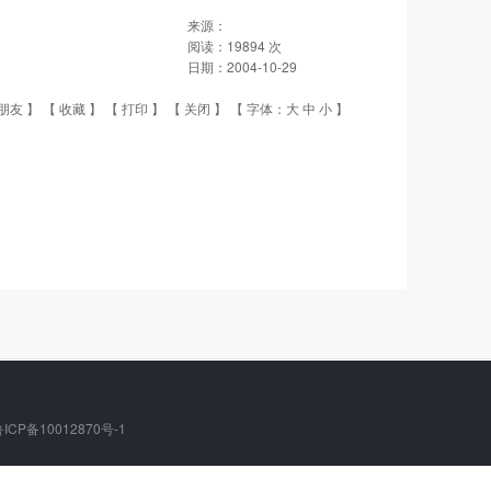
来源：
阅读：
19894
次
日期：
2004-10-29
朋友
】 【
收藏
】 【
打印
】 【
关闭
】 【 字体：
大
中
小
】
ICP备10012870号-1