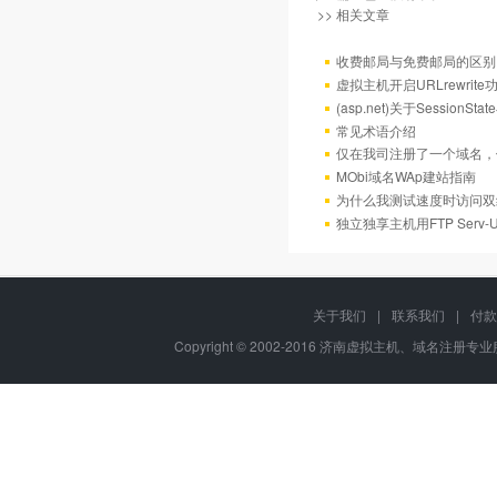
>> 相关文章
收费邮局与免费邮局的区别
虚拟主机开启URLrewrit
(asp.net)关于Session
常见术语介绍
仅在我司注册了一个域名，
MObi域名WAp建站指南
为什么我测试速度时访问双
独立独享主机用FTP Serv
关于我们
|
联系我们
|
付款
Copyright © 2002-2016 济南虚拟主机、域名注册专业服务