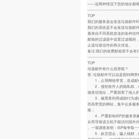
——这两种情况下您的地址都
-----------------------------------------
TOP
我们的服务器会发送垃圾邮件
我们的系统是不会发送垃圾邮
着来自不同系统发送的各种信
邮箱的过滤器中设置过滤规则
止该垃圾信件的再次传送。
备注:我们的收费邮箱里不会有
-----------------------------------------
TOP
垃圾邮件有什么危害呢？
答: 垃圾邮件可以说是因特网
1．占用网络带宽，造成邮件
2．侵犯收件人的隐私权，侵
做发信地址，严重损害了他人
3．被黑客利用成助纣为虐的
些高带宽的网站，集中众多服
痪；
4．严重影响ISP的服务形
从而导致该主机不能访问国外许
。一项调查表明：ISP每争取一
5．妖言惑众，骗人钱财，传