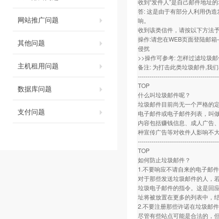
收到“发件人”是自己邮件地址的
答: 这是由于有部分人利用伪
网站推广问题
响。
收到该类信件，请按以下方法
操作:请您在WEB页面登陆邮箱
其他问题
侵扰
>>操作可参考: 怎样过滤垃圾邮
主机租用问题
备注: 为打击此类垃圾邮件,我
-----------------------------------------
TOP
数据库问题
什么叫垃圾邮件呢？
垃圾邮件目前尚无一个严格的
支付问题
电子邮件或电子邮件列表，叫做
内容包括赚钱信息、成人广告
种宣传广告等对收件人影响不
-----------------------------------------
TOP
如何防止垃圾邮件？
1.不要响应不请自来的电子邮
对于那些发送垃圾邮件的人，若
垃圾电子邮件的指令。这是回
址将被放置在更多的列表中，
2.不要注册那些许诺在垃圾邮
尽管有些站点可能是合法的，