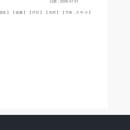
日期：
2006-07-01
朋友
】 【
收藏
】 【
打印
】 【
关闭
】 【 字体：
大
中
小
】