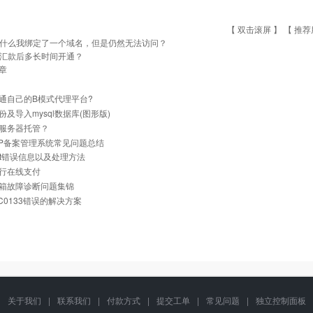
【 双击滚屏 】 【
推荐
什么我绑定了一个域名，但是仍然无法访问？
汇款后多长时间开通？
章
通自己的B模式代理平台?
份及导入mysql数据库(图形版)
服务器托管？
与IP备案管理系统常见问题总结
net错误信息以及处理方法
行在线支付
箱故障诊断问题集锦
0C0133错误的解决方案
关于我们
|
联系我们
|
付款方式
|
提交工单
|
常见问题
|
独立控制面板