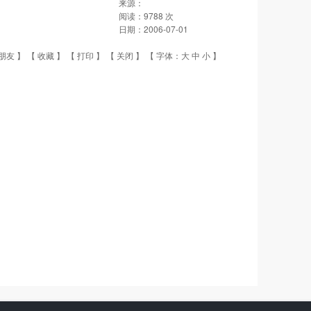
来源：
阅读：
9788
次
日期：
2006-07-01
朋友
】 【
收藏
】 【
打印
】 【
关闭
】 【 字体：
大
中
小
】