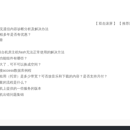
【 双击滚屏 】 【
推荐
见退信内容诊断分析及解决办法
租多年是否有优惠？
章
]港台机房主机flash无法正常使用的解决方法
功能组件有哪些？
大了，可不可以换成空间？
接access数据库例程
租用（托管）是多少带宽？可否放音乐和下载的内容？是否支持月付？
案的流程是什么？
机上提供的一些服务的版本
机出错问题集锦