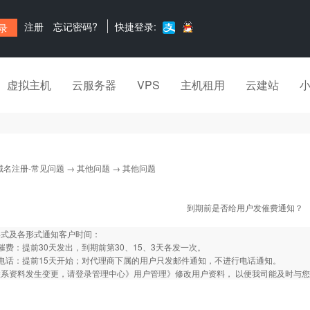
注册
忘记密码?
快捷登录:
虚拟主机
云服务器
VPS
主机租用
云建站
域名注册-常见问题
→
其他问题
→ 其他问题
到期前是否给用户发催费通知？
形式及各形式通知客户时间：
催费：提前30天发出，到期前第30、15、3天各发一次。
电话：提前15天开始；对代理商下属的用户只发邮件通知，不进行电话通知。
联系资料发生变更，请登录管理中心》用户管理》修改用户资料， 以便我司能及时与