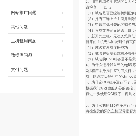
2、用主机域名浏览到的页面不
请检查一下四点：
网站推广问题
（1）域名是否已经解析到正解
（2）是否正确上传主页并删除
（3）申请主机时登记的域名与
其他问题
（4）首页文件定义是否正确；是否定义为
3、新开的主机却无法浏览到任
主机租用问题
新开的主机无法浏览到任何页
（1）域名有没有注册成功
（2）域名解析没做或者还没生
数据库问题
（3）域名的DNS服务器不是
4、为什么运行我自己的cgi程序总是
支付问题
Cgi程序本身属性应为可执行，
您可以通过ftp软件中的chm
5、为什么CGI程序运行不了，
根据我们对这台服务器的监控，
再进一步使用CGI程序，再此
6、为什么我的asp程序运行不
请检查您购买的主机型号是否为