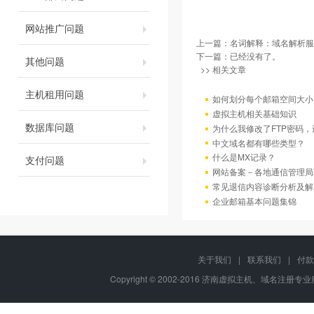
网站推广问题
上一篇：
名词解释：域名解析服
下一篇：已经没有了。
其他问题
>> 相关文章
主机租用问题
如何划分每个邮箱空间大小
虚拟主机相关基础知识
数据库问题
为什么我修改了FTP密码
中文域名都有哪些类型？
什么是MX记录？
支付问题
网站备案－各地通信管理局
常见退信内容诊断分析及解
企业邮箱基本问题集锦
关于我们
|
联系我们
|
付款
Copyright © 2002-2016 济南虚拟主机、域名注册专业服务