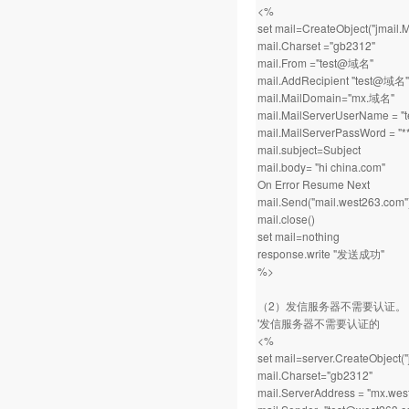
<%
set mail=CreateObject("jmail.
mail.Charset ="gb2312"
mail.From ="test@域名"
mail.AddRecipient "test@域名"
mail.MailDomain="mx.域名"
mail.MailServerUserName = 
mail.MailServerPassWord = "**
mail.subject=Subject
mail.body= "hi china.com"
On Error Resume Next
mail.Send("mail.west263.com"
mail.close()
set mail=nothing
response.write "发送成功"
%>
（2）发信服务器不需要认证。
'发信服务器不需要认证的
<%
set mail=server.CreateObject(
mail.Charset="gb2312"
mail.ServerAddress = "mx.wes