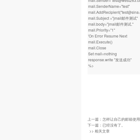
mail.Sender="test@west263.c
mail.SenderName="test"
mail.AddRecipient("test@sina
mail.Subject ="jmail邮件测试"
mail.body="jmail邮件测试."
mail.Priority="1"
'On Error Resume Next
mail.Execute()
mail.Close
Set mail=nothing
response.write "发送成功"
%>
上一篇：
怎样让自己的邮箱使用
下一篇：已经没有了。
>> 相关文章