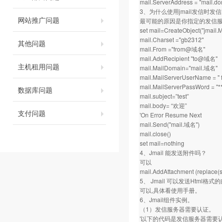
mail.ServerAddress = "mail.d
3、为什么使用jmail发信时发
网站推广问题
最可能的原因是你指定的发信
set mail=CreateObject("jmail.
mail.Charset ="gb2312"
其他问题
mail.From ="from@域名"
mail.AddRecipient "to@域名"
主机租用问题
mail.MailDomain="mail.域名"
mail.MailServerUserName = 
mail.MailServerPassWord = "**
数据库问题
mail.subject=”test”
mail.body= “欢迎”
支付问题
'On Error Resume Next
mail.Send("mail.域名")
mail.close()
set mail=nothing
4、Jmail 能发送附件吗？
可以
mail.AddAttachment (replace(ser
5、 Jmail 可以发送Html格
可以,具体看使用手册。
6、Jmail组件实例。
（1）发信服务器需要认证。
'以下的代码是发信服务器需要