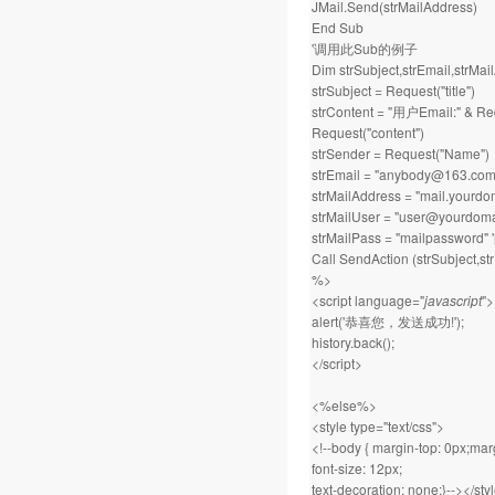
JMail.Send(strMailAddress)
End Sub
'调用此Sub的例子
Dim strSubject,strEmail,strMai
strSubject = Request("title")
strContent = "用户Email:" & Req
Request("content")
strSender = Request("Name")
strEmail = "anybody@1
strMailAddress = "mail.
strMailUser = "user@you
strMailPass = "mailpasswo
Call SendAction (strSubject,st
%>
<script language="
javascript
">
alert('恭喜您，发送成功!');
history.back();
</script>
<%else%>
<style type="text/css">
<!--body { margin-top: 0px;marg
font-size: 12px;
text-decoration: none;}--></sty