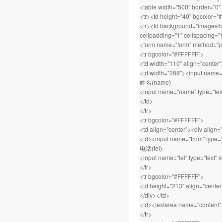
<table width="500" border="0"
<tr><td height="40" bgcolor
<tr><td background="images/fo
cellpadding="1" cellspacing="
<form name="form" method="po
<tr bgcolor="#FFFFFF">
<td width="110" align="center
<td width="288"><input name="ti
姓名(name)
<input name="name" type="tex
</td>
</tr>
<tr bgcolor="#FFFFFF">
<td align="center"><div alig
<td><input name="from" type="t
电话(tel)
<input name="tel" type="text" i
</tr>
<tr bgcolor="#FFFFFF">
<td height="213" align="cente
</div></td>
<td><textarea name="content" 
</tr>