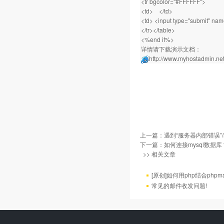
<tr bgcolor="#FFFFFF">
<td> </td>
<td> <input type="submit" na
</tr></table>
<%end if%>
详情请下载演示文档：
http://www.myhostadmin.net/
上一篇：
遇到“服务器内部错误”/h
下一篇：
如何连接mysql数据库
>> 相关文章
[原创]如何用php结合phpm
常见的邮件收发问题!