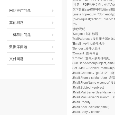
(注意，PDF电子文档，使用Adobe 
以下是在asp程序中调用jmai
网站推广问题
<meta http-equiv="Content-Typ
<%if request("action")="send"
其他问题
<%
'参数说明
'Subject : 邮件标题
主机租用问题
'MailAddress : 发件服务器的地址
'Email : 收件人邮件地址
数据库问题
'Sender : 发件人姓名
'Content : 邮件内容
'Fromer : 发件人的邮件地址
支付问题
Sub SendAction(subject, email,
Set JMail = Server.CreateObje
JMail.Charset = "gb2312"
JMail.From = strMailUser '
JMail.FromName = sender
JMail.Subject =subject
JMail.MailServerUserName
JMail.MailServerPassword 
JMail.Priority = 3
JMail.AddRecipient(email)
JMail.Body = content