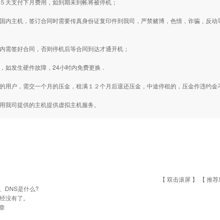
前５天支付下月费用，如到期未到帐将被停机；
用国内主机，签订合同时需要传真身份证复印件到我司，严禁赌博，色情，诈骗，反
周内需签好合同，否则停机后等合同到达才通开机；
内，如发生硬件故障，24小时内免费更换．
款的用户，需交一个月的压金，租满１２个月后退还压金，中途停租的，压金作违约金
用用我司提供的主机提供虚拟主机服务。
【 双击滚屏 】 【
推荐
P、DNS是什么?
经没有了。
章