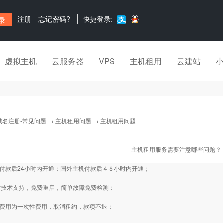
注册
忘记密码?
快捷登录:
虚拟主机
云服务器
VPS
主机租用
云建站
域名注册-常见问题
→
主机租用问题
→ 主机租用问题
主机租用服务需要注意哪些问题？
机付款后24小时内开通；国外主机付款后４８小时内开通；
4小时技术支持，免费重启，简单故障免费检测；
级费用为一次性费用，取消租约，款项不退；