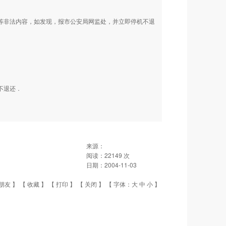
动等非法内容，如发现，报市公安局网监处，并立即停机不退
不退还．
来源：
阅读：
22149
次
日期：
2004-11-03
朋友
】 【
收藏
】 【
打印
】 【
关闭
】 【 字体：
大
中
小
】