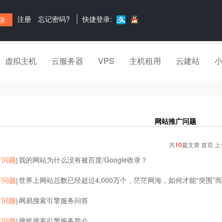
注册
忘记密码?
快捷登录:
虚拟主机
云服务器
VPS
主机租用
云建站
网站推广问题
共
10
篇文章 首页 上
广问题
我的网站为什么没有被百度/Google收录？
]
广问题
世界上网站总数已经超过4,000万个，茫茫网海，如何才能“突围”
]
广问题
网易搜索引擎服务问答
]
广问题
搜狐搜索引擎服务简介
]