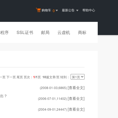
购物车
最新公告
帮助中心
0
小程序
SSL证书
邮局
云虚机
商标
一页 下一页 尾页 页次：
1
/1
页
10
篇文章/页 转到：
[查看全文]
(2008-01-03,
6865
)
而出？
[查看全文]
(2006-07-01,
11402
)
[查看全文]
(2004-09-01,
24447
)