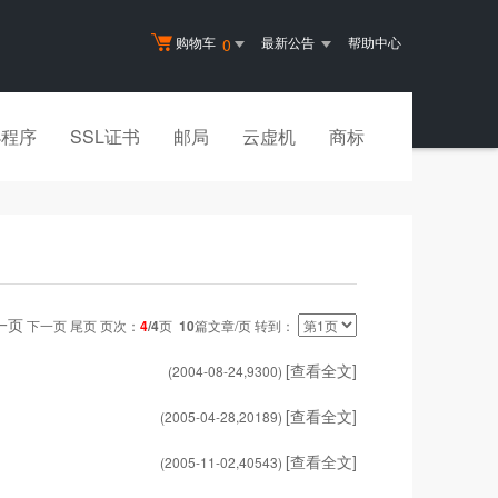
购物车
最新公告
帮助中心
0
小程序
SSL证书
邮局
云虚机
商标
一页
下一页 尾页 页次：
4
/4
页
10
篇文章/页 转到：
[查看全文]
(2004-08-24,
9300
)
[查看全文]
(2005-04-28,
20189
)
[查看全文]
(2005-11-02,
40543
)