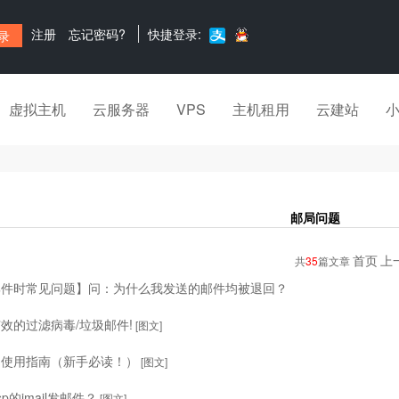
注册
忘记密码?
快捷登录:
虚拟主机
云服务器
VPS
主机租用
云建站
邮局问题
首页
上
共
35
篇文章
邮件时常见问题】问：为什么我发送的邮件均被退回？
效的过滤病毒/垃圾邮件!
[图文]
局使用指南（新手必读！）
[图文]
p的jmail发邮件？
[图文]