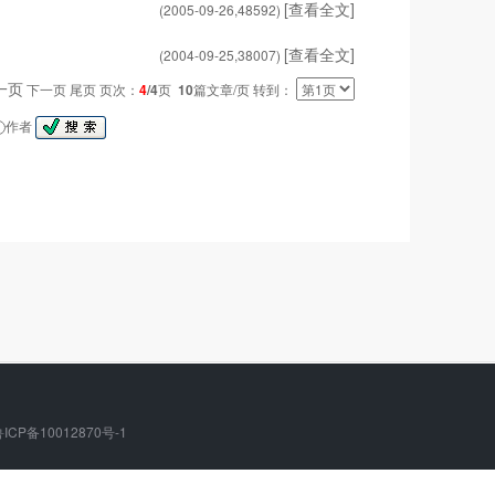
[查看全文]
(2005-09-26,
48592
)
[查看全文]
(2004-09-25,
38007
)
一页
下一页 尾页 页次：
4
/4
页
10
篇文章/页 转到：
作者
ICP备10012870号-1