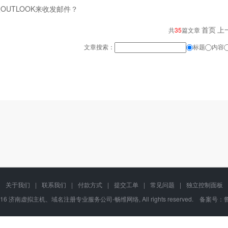
OUTLOOK来收发邮件？
首页
上
共
35
篇文章
文章搜索：
标题
内容
关于我们
|
联系我们
|
付款方式
|
提交工单
|
常见问题
|
独立控制面板
02-2016 济南虚拟主机、域名注册专业服务公司-畅维网络, All rights reserved. 备案号：
鲁