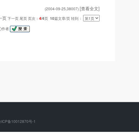
[查看全文]
(2004-09-25,
38007
)
一页
下一页 尾页 页次：
4
/4
页
10
篇文章/页 转到：
作者
ICP备10012870号-1