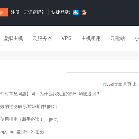
注册
忘记密码?
快捷登录:
虚拟主机
云服务器
VPS
主机租用
云建站
首页
上
共
35
篇文章
邮件时常见问题】问：为什么我发送的邮件均被退回？
效的过滤病毒/垃圾邮件!
[图文]
局使用指南（新手必读！）
[图文]
p的jmail发邮件？
[图文]