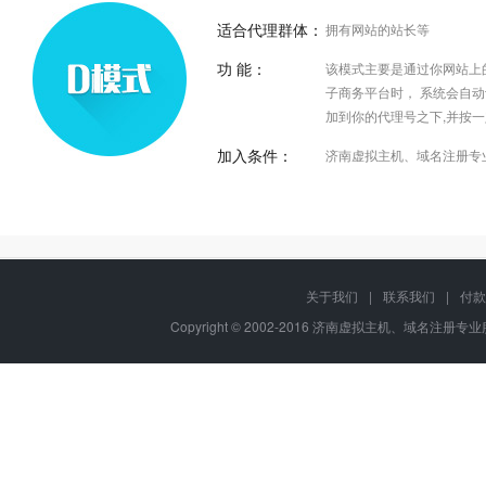
适合代理群体：
拥有网站的站长等
功 能：
该模式主要是通过你网站上
子商务平台时， 系统会自
加到你的代理号之下,并按
加入条件：
济南虚拟主机、域名注册专
做省心的分销商
关于我们
|
联系我们
|
付款
可以独立承担民事责任的个人或企业单位
济南虚拟主机、域名注册专业服务公司-畅维网络拥有
Copyright © 2002-2016 济南虚拟主机、域名注册专业服务
碑、高品质的产品和服务，15年经营，100万用户的选择！
可以独立为您所发展的用户开据合法有效的服务票据
主机服务商, ICANN、CNNIC双认证顶级域名注册商，被CN
为四级星注册服务机构，与我们合作可免除您的后顾之忧，
可以为用户提供必要的技术服务与咨询服务
有保障！
应当拥有固定的服务场所
具有比较丰富的互联网络技术经验与从业背景