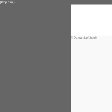
{#top.html}
{#DomainLeft.html}