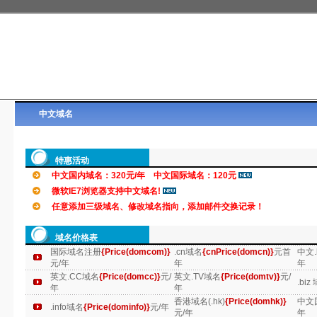
中文域名
特惠活动
中文国内域名：320元/年 中文国际域名：120元
微软IE7浏览器支持中文域名!
任意添加三级域名、修改域名指向，添加邮件交换记录！
域名价格表
国际域名注册
{Price(domcom)}
.cn域名
{cnPrice(domcn)}
元首
中文.
元/年
年
年
英文.CC域名
{Price(domcc)}
元/
英文.TV域名
{Price(domtv)}
元/
.biz
年
年
香港域名(.hk)
{Price(domhk)}
中文
.info域名
{Price(dominfo)}
元/年
元/年
年