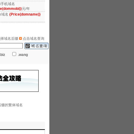
bi手机域名
ce(dommobi)}
元/年
me域名
{Price(domname)}
择域名后缀
点击域名查询
.biz
.wang
为后缀的繁体域名