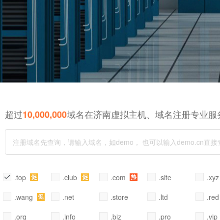
超过
域名在济南虚拟主机、域名注册专业服
10,000,000
.top
.club
.com
.site
.xy
.wang
.net
.store
.ltd
.red
.org
.info
.biz
.pro
.vip