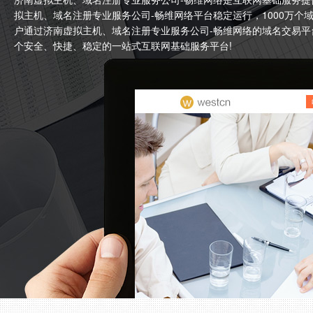
拟主机、域名注册专业服务公司-畅维网络平台稳定运行，1000万个
户通过济南虚拟主机、域名注册专业服务公司-畅维网络的域名交易平
个安全、快捷、稳定的一站式互联网基础服务平台!