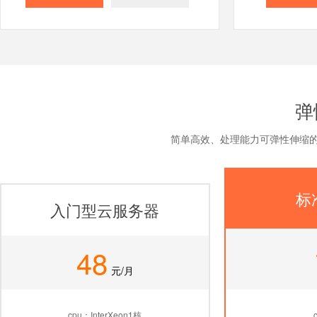
弹
简单高效、处理能力可弹性伸缩的
标
入门型云服务器
48
元/月
cpu：InterXeon1核