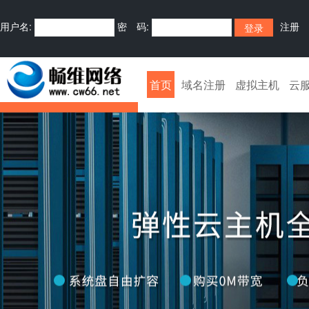
用户名:
密 码:
注册
首页
域名注册
虚拟主机
云