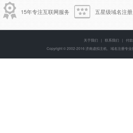
15年专注互联网服务
五星级域名注册
关于我们
|
联系我们
|
付款
Copyright © 2002-2016 济南虚拟主机、域名注册专业服务