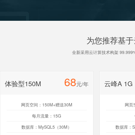
为您推荐基于
全新采用云计算技术构架 99.9
68
体验型150M
云峰A 1G
元/年
网页空间：150M+赠送30M
网页
每月流量：15G
数据库：MySQL5（30M）
数据库：SQ